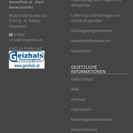
smartlive.at
- Karl
Antworten
Gererstorfer
Lieferung und Montage von
Waldmüllerstraße 5/2
Haushaltsgeräten
3151 St. St. Pölten
Österreich
Zahlungsmöglichkeiten
E-Mail:
shop@smartlive.at
Versandinformationen
Auch zu finden auf
Newsletter
GESETZLICHE
INFORMATIONEN
Datenschutz
AGB
Sitemap
Impressum
Batteriegesetzhinweise
Widerrufsrecht