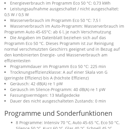
Energieverbrauch im Programm Eco 50 °C: 0,73 kWh
Leistungsaufnahme ausgeschaltet / nicht ausgeschaltet:
0,5 W / 0,5 W
Wasserverbrauch im Programm Eco 50 °C: 7,5 l
Wasserverbrauch im Auto-Programm: Wasserverbrauch im
Programm Auto 45-65°C: ab 6 l, je nach Verschmutzung
Die Angaben im Datenblatt beziehen sich auf das
Programm Eco 50 °C. Dieses Programm ist zur Reinigung
normal verschmutzten Geschirrs geeignet und in Bezug auf
den kombinierten Energie- und Wasserverbrauch am
effizientesten
Programmdauer im Programm Eco 50 °C: 225 min
Trocknungseffizienzklasse: A auf einer Skala von G
(geringste Effizienz) bis A (höchste Effizienz)
Geräusch: 42 dB(A) re 1 pW
Geräusch im Silence-Programm: 40 dB(A) re 1 pW
Fassungsvermögen: 13 Maßgedecke
Dauer des nicht ausgeschalteten Zustands: 0 min
Programme und Sonderfunktionen
8 Programme: Intensiv 70 °C, Auto 45-65 °C, Eco 50 °C,
Silence 50 °C, Kurz 60 °C, Glas 40 °C, Schnell 45 °C,