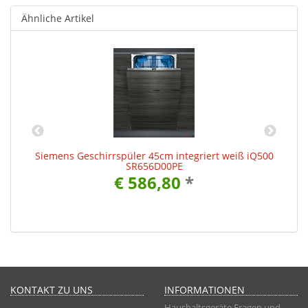
Ähnliche Artikel
00
Siemens Geschirrspüler 45cm integriert weiß iQ500
S
SR656D00PE
€ 586,80
*
KONTAKT ZU UNS
INFORMATIONEN
Haushaltsgeräte Fragen und