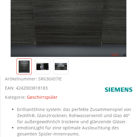
Artikelnummer:
SR636X07IE
EAN:
4242003818183
Kategorie:
Geschirrspüler
brilliantShine system: das perfekte Zusammenspiel von
Zeolith®, Glanztrocknen, Rohwasserventil und Glas 40°
für außergewöhnlich trockene und glänzende Gläser.
emotionLight für eine optimale Ausleuchtung des
gesamten Spüler-Innenraums.