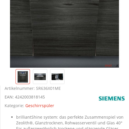
Artikelnummer:
SR636X01ME
EAN:
4242003818145
Kategorie:
Geschirrspüler
brilliantShine system: das perfekte Zusammenspiel von
Zeolith®, Glanztrocknen, Rohwasserventil und Glas 40°
für außergewöhnlich trockene und glänzende Gläser.