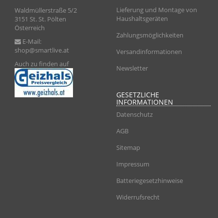
Lieferung und Montage von
Waldmüllerstraße 5/2
Haushaltsgeräten
3151 St. St. Pölten
Österreich
Zahlungsmöglichkeiten
E-Mail:
shop@smartlive.at
Versandinformationen
Auch zu finden auf
Newsletter
GESETZLICHE
INFORMATIONEN
Datenschutz
AGB
Sitemap
Impressum
Batteriegesetzhinweise
Widerrufsrecht