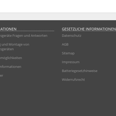
MATIONEN
GESETZLICHE INFORMATIONEN
sgeräte Fragen und Antworten
Datenschutz
g und Montage von
AGB
sgeräten
Sitemap
möglichkeiten
Impressum
informationen
Batteriegesetzhinweise
er
Widerrufsrecht