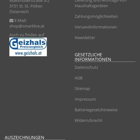
Lieferung und Montage von
Waldmüllerstraße 5/2
Haushaltsgeräten
3151 St. St. Pölten
Österreich
Zahlungsmöglichkeiten
E-Mail:
shop@smartlive.at
Versandinformationen
Auch zu finden auf
Newsletter
GESETZLICHE
INFORMATIONEN
Datenschutz
AGB
Sitemap
Impressum
Batteriegesetzhinweise
Widerrufsrecht
AUSZEICHNUNGEN