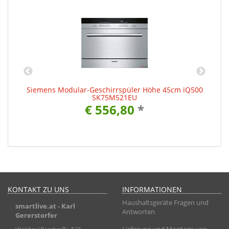
00
Siemens Modular-Geschirrspüler Höhe 45cm iQ500
S
SK75M521EU
€ 556,80
*
KONTAKT ZU UNS
INFORMATIONEN
Haushaltsgeräte Fragen und
smartlive.at
- Karl
Antworten
Gererstorfer