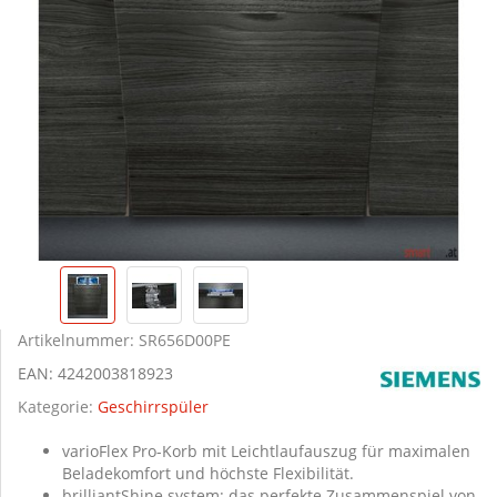
Artikelnummer:
SR656D00PE
EAN:
4242003818923
Kategorie:
Geschirrspüler
varioFlex Pro-Korb mit Leichtlaufauszug für maximalen
Beladekomfort und höchste Flexibilität.
brilliantShine system: das perfekte Zusammenspiel von