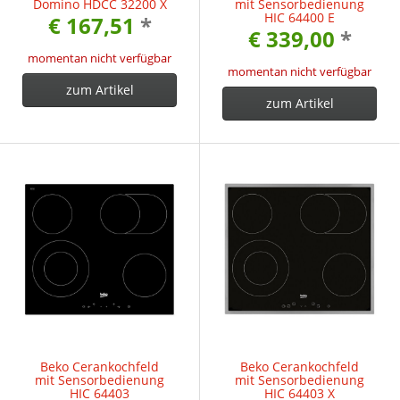
Domino HDCC 32200 X
mit Sensorbedienung
HIC 64400 E
€ 167,51
*
€ 339,00
*
momentan nicht verfügbar
momentan nicht verfügbar
zum Artikel
zum Artikel
Beko Cerankochfeld
Beko Cerankochfeld
mit Sensorbedienung
mit Sensorbedienung
HIC 64403
HIC 64403 X