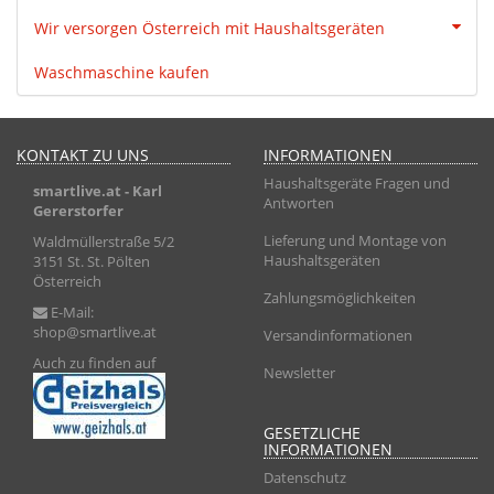
Wir versorgen Österreich mit Haushaltsgeräten
Waschmaschine kaufen
KONTAKT ZU UNS
INFORMATIONEN
Haushaltsgeräte Fragen und
smartlive.at
- Karl
Antworten
Gererstorfer
Lieferung und Montage von
Waldmüllerstraße 5/2
Haushaltsgeräten
3151 St. St. Pölten
Österreich
Zahlungsmöglichkeiten
E-Mail:
shop@smartlive.at
Versandinformationen
Auch zu finden auf
Newsletter
GESETZLICHE
INFORMATIONEN
Datenschutz