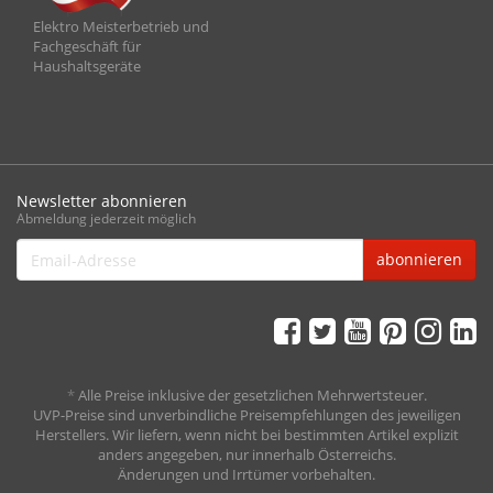
Elektro Meisterbetrieb und
Fachgeschäft für
Haushaltsgeräte
Newsletter abonnieren
Abmeldung jederzeit möglich
Email-
abonnieren
Adresse
*
Alle Preise inklusive der gesetzlichen Mehrwertsteuer.
UVP-Preise sind unverbindliche Preisempfehlungen des jeweiligen
Herstellers. Wir liefern, wenn nicht bei bestimmten Artikel explizit
anders angegeben, nur innerhalb Österreichs.
Änderungen und Irrtümer vorbehalten.