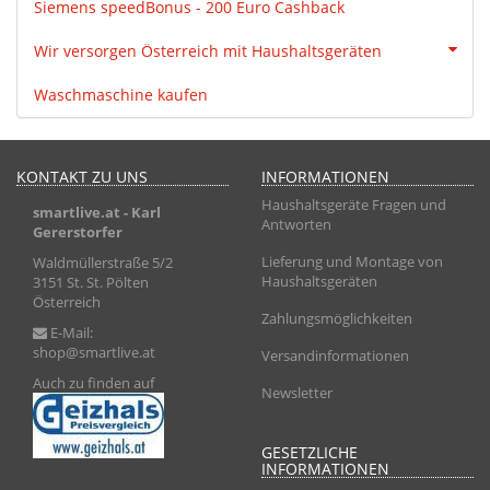
Siemens speedBonus - 200 Euro Cashback
Wir versorgen Österreich mit Haushaltsgeräten
Waschmaschine kaufen
KONTAKT ZU UNS
INFORMATIONEN
Haushaltsgeräte Fragen und
smartlive.at
- Karl
Antworten
Gererstorfer
Lieferung und Montage von
Waldmüllerstraße 5/2
Haushaltsgeräten
3151 St. St. Pölten
Österreich
Zahlungsmöglichkeiten
E-Mail:
shop@smartlive.at
Versandinformationen
Auch zu finden auf
Newsletter
GESETZLICHE
INFORMATIONEN