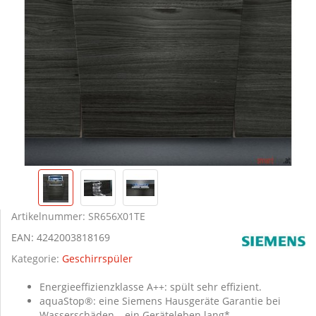
Artikelnummer:
SR656X01TE
EAN:
4242003818169
Kategorie:
Geschirrspüler
Energieeffizienzklasse A++: spült sehr effizient.
aquaStop®: eine Siemens Hausgeräte Garantie bei
Wasserschäden – ein Geräteleben lang*