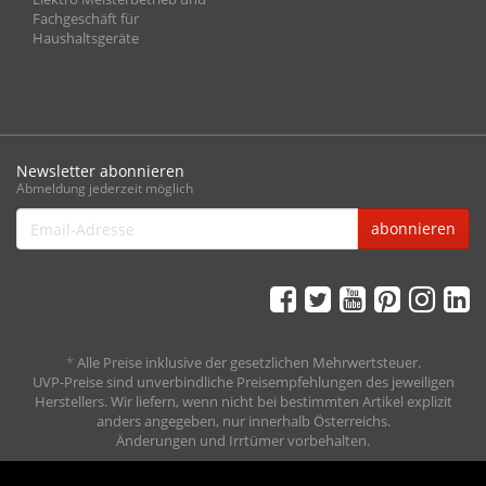
Fachgeschäft für
Haushaltsgeräte
Newsletter abonnieren
Abmeldung jederzeit möglich
Email-
abonnieren
Adresse
*
Alle Preise inklusive der gesetzlichen Mehrwertsteuer.
UVP-Preise sind unverbindliche Preisempfehlungen des jeweiligen
Herstellers. Wir liefern, wenn nicht bei bestimmten Artikel explizit
anders angegeben, nur innerhalb Österreichs.
Änderungen und Irrtümer vorbehalten.