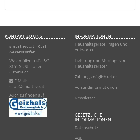
KONTAKT ZU UNS
INFORMATIONEN
Haushaltsgeräte Fragen und
smartlive.at
- Karl
Antworten
Gererstorfer
Lieferung und Montage von
Waldmüllerstraße 5/2
Haushaltsgeräten
3151 St. St. Pölten
Österreich
Zahlungsmöglichkeiten
E-Mail:
shop@smartlive.at
Versandinformationen
Auch zu finden auf
Newsletter
GESETZLICHE
INFORMATIONEN
Datenschutz
AGB