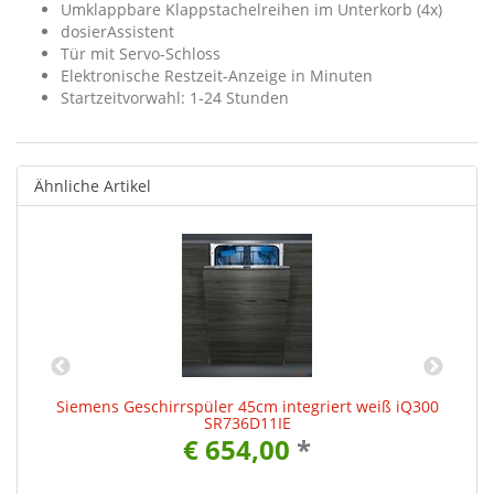
Umklappbare Klappstachelreihen im Unterkorb (4x)
dosierAssistent
Tür mit Servo-Schloss
Elektronische Restzeit-Anzeige in Minuten
Startzeitvorwahl: 1-24 Stunden
Ähnliche Artikel
00
Siemens Geschirrspüler 45cm integriert weiß iQ300
S
SR736D11IE
€ 654,00
*