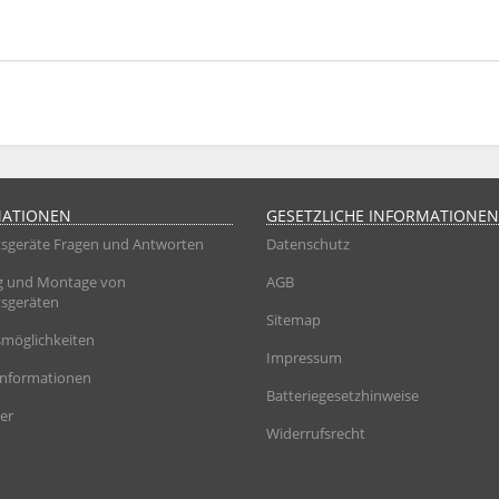
MATIONEN
GESETZLICHE INFORMATIONEN
sgeräte Fragen und Antworten
Datenschutz
g und Montage von
AGB
sgeräten
Sitemap
möglichkeiten
Impressum
informationen
Batteriegesetzhinweise
er
Widerrufsrecht