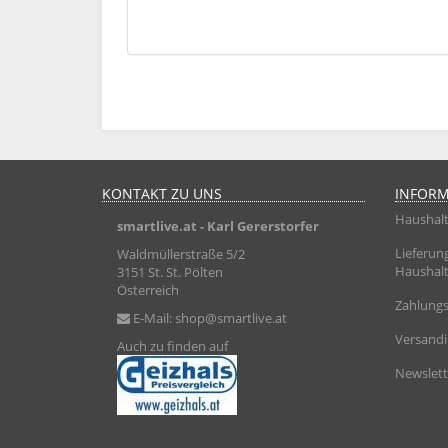
KONTAKT ZU UNS
INFOR
Haushalt
smartlive.at
- Karl Gererstorfer
Lieferun
Waldmüllerstraße 5/2
Haushalt
3151 St. St. Pölten
Österreich
Zahlungs
E-Mail:
shop@smartlive.at
Versand
Auch zu finden auf
Newslett