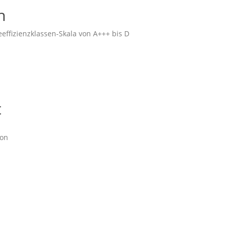
h
eeffizienzklassen-Skala von A+++ bis D
t
ion