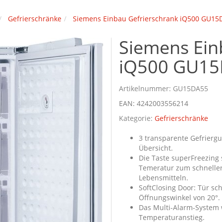
Gefrierschränke
Siemens Einbau Gefrierschrank iQ500 GU15
Siemens Ein
iQ500 GU1
Artikelnummer:
GU15DA55
EAN:
4242003556214
Kategorie:
Gefrierschränke
3 transparente Gefrierg
Übersicht.
Die Taste superFreezing 
Temeratur zum schneller
Lebensmitteln.
SoftClosing Door: Tür sc
Öffnungswinkel von 20°.
Das Multi-Alarm-System 
Temperaturanstieg.