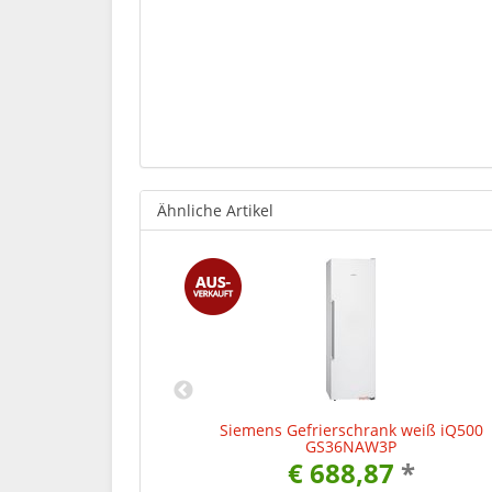
Ähnliche Artikel
nk Edelstahl
Siemens Gefrierschrank weiß iQ500
0 GS36NAI3P
GS36NAW3P
0
*
€ 688,87
*