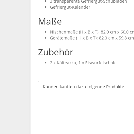
3 transparente Gefriergut-Schubladen
Gefriergut-Kalender
Maße
Nischenmaße (H x B x T): 82,0 cm x 60,0 c
Gerätemaße ( H x B x T): 82,0 cm x 59,8 cm
Zubehör
2 x Kälteakku, 1 x Eiswürfelschale
Kunden kauften dazu folgende Produkte