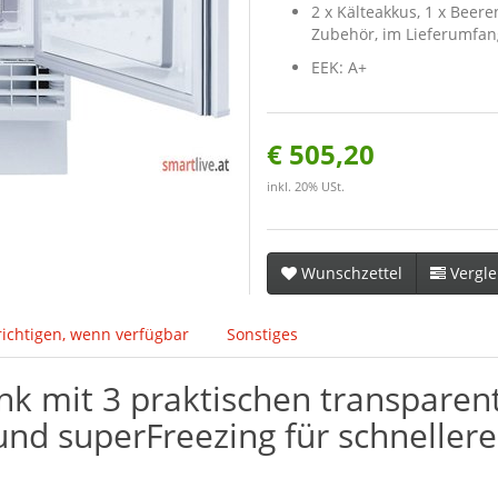
2 x Kälteakkus, 1 x Beere
Zubehör, im Lieferumfan
EEK: A+
€ 505,20
inkl. 20% USt.
Wunschzettel
Vergle
ichtigen, wenn verfügbar
Sonstiges
nk mit 3 praktischen transparen
nd superFreezing für schnelleres