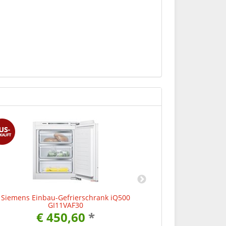
Siemens Einbau-Gefrierschrank iQ500
Siemens Gef
GI11VAF30
€ 450,60
*
€