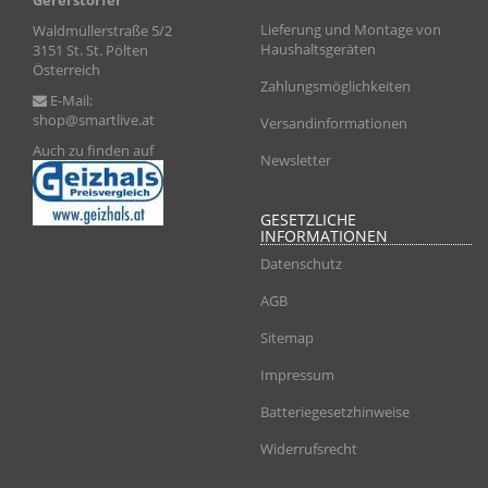
Gererstorfer
Lieferung und Montage von
Waldmüllerstraße 5/2
Haushaltsgeräten
3151 St. St. Pölten
Österreich
Zahlungsmöglichkeiten
E-Mail:
shop@smartlive.at
Versandinformationen
Auch zu finden auf
Newsletter
GESETZLICHE
INFORMATIONEN
Datenschutz
AGB
Sitemap
Impressum
Batteriegesetzhinweise
Widerrufsrecht