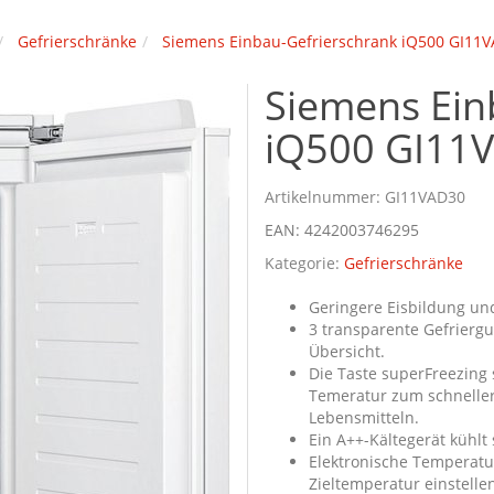
Gefrierschränke
Siemens Einbau-Gefrierschrank iQ500 GI11
Siemens Ein
iQ500 GI11
Artikelnummer:
GI11VAD30
EAN:
4242003746295
Kategorie:
Gefrierschränke
Geringere Eisbildung un
3 transparente Gefrierg
Übersicht.
Die Taste superFreezing 
Temeratur zum schneller
Lebensmitteln.
Ein A++-Kältegerät kühlt s
Elektronische Temperatur
Zieltemperatur einstelle