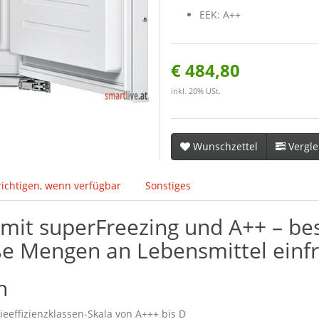
EEK: A++
€ 484,80
inkl. 20% USt.
Wunschzettel
Vergle
ichtigen, wenn verfügbar
Sonstiges
mit superFreezing und A++ – bes
ße Mengen an Lebensmittel einfr
h
gieeffizienzklassen-Skala von A+++ bis D