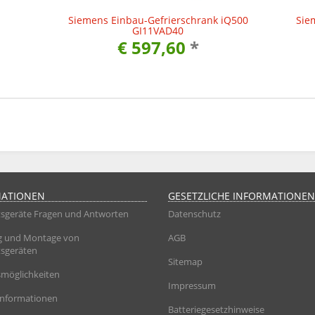
Siemens Einbau-Gefrierschrank iQ500
Sie
GI11VAD40
€ 597,60
*
MATIONEN
GESETZLICHE INFORMATIONEN
sgeräte Fragen und Antworten
Datenschutz
g und Montage von
AGB
sgeräten
Sitemap
möglichkeiten
Impressum
informationen
Batteriegesetzhinweise