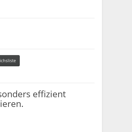
ichsliste
onders effizient
ieren.