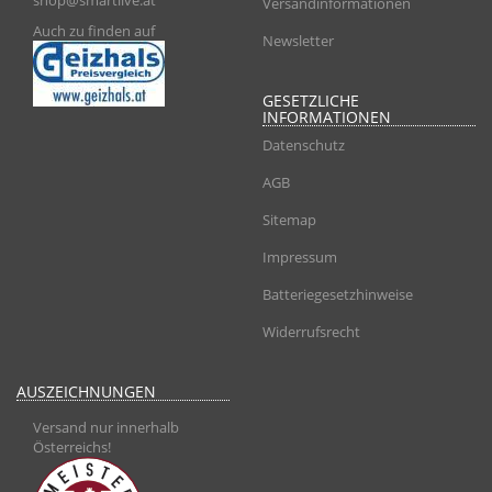
shop@smartlive.at
Versandinformationen
Auch zu finden auf
Newsletter
GESETZLICHE
INFORMATIONEN
Datenschutz
AGB
Sitemap
Impressum
Batteriegesetzhinweise
Widerrufsrecht
AUSZEICHNUNGEN
Versand nur innerhalb
Österreichs!