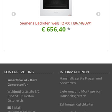
Siemens Backofen weiß iQ700 HB674GBW1
€ 656,40
*
KONTAKT ZU UNS
INFORMATIONEN
Haushaltsgeräte Fragen und
smartlive.at
- Karl
Antworten
Gererstorfer
Lieferung und Montage von
Waldmüllerstraße 5/2
Haushaltsgeräten
3151 St. St. Pölten
Österreich
Zahlungsmöglichkeiten
E-Mail: