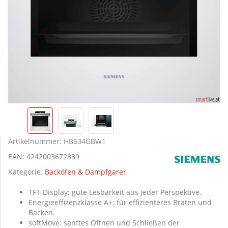
Artikelnummer:
HB634GBW1
EAN:
4242003672389
Kategorie:
Backöfen & Dampfgarer
TFT-Display: gute Lesbarkeit aus jeder Perspektive.
Energieeffizenzklasse A+: für effizienteres Braten und
Backen.
softMove: sanftes Öffnen und Schließen der