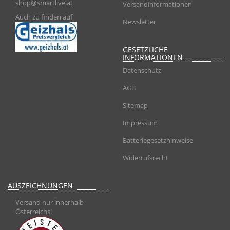
shop@smartlive.at
Versandinformationen
Auch zu finden auf
Newsletter
GESETZLICHE
INFORMATIONEN
Datenschutz
AGB
Sitemap
Impressum
Batteriegesetzhinweise
Widerrufsrecht
AUSZEICHNUNGEN
Versand nur innerhalb
Österreichs!