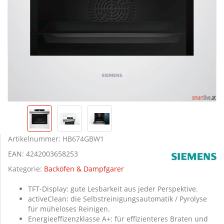
Artikelnummer:
HB674GBW1
EAN:
4242003658253
Kategorie:
Backöfen & Dampfgarer
TFT-Display: gute Lesbarkeit aus jeder Perspektive.
activeClean: die Selbstreinigungsautomatik / Pyrolyse
für müheloses Reinigen.
Energieeffizenzklasse A+: für effizienteres Braten und