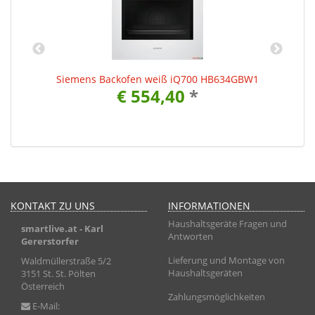
Siemens Backofen weiß iQ700 HB634GBW1
€ 554,40
*
KONTAKT ZU UNS
INFORMATIONEN
Haushaltsgeräte Fragen und
smartlive.at
- Karl
Antworten
Gererstorfer
Lieferung und Montage von
Waldmüllerstraße 5/2
Haushaltsgeräten
3151 St. St. Pölten
Österreich
Zahlungsmöglichkeiten
E-Mail: