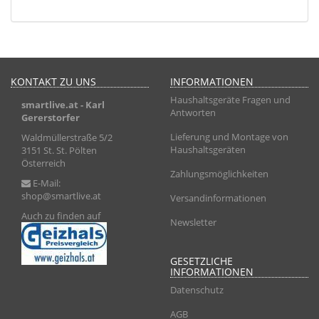
KONTAKT ZU UNS
INFORMATIONEN
Haushaltsgeräte Fragen und
smartlive.at
- Karl
Antworten
Gererstorfer
Lieferung und Montage von
Waldmüllerstraße 5/2
Haushaltsgeräten
3151 St. St. Pölten
Österreich
Zahlungsmöglichkeiten
E-Mail:
shop@smartlive.at
Versandinformationen
Auch zu finden auf
Newsletter
GESETZLICHE
INFORMATIONEN
Datenschutz
AGB