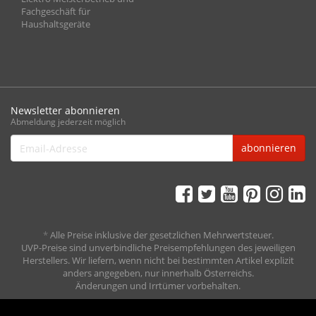
Fachgeschäft für
Haushaltsgeräte
Newsletter abonnieren
Abmeldung jederzeit möglich
Email-
abonnieren
Adresse
*
Alle Preise inklusive der gesetzlichen Mehrwertsteuer.
UVP-Preise sind unverbindliche Preisempfehlungen des jeweiligen
Herstellers. Wir liefern, wenn nicht bei bestimmten Artikel explizit
anders angegeben, nur innerhalb Österreichs.
Änderungen und Irrtümer vorbehalten.