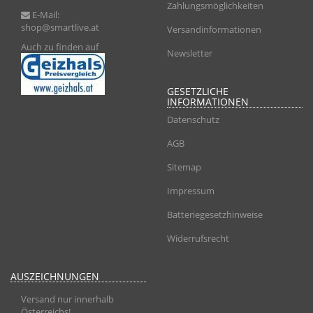
Zahlungsmöglichkeiten
E-Mail:
shop@smartlive.at
Versandinformationen
Auch zu finden auf
Newsletter
GESETZLICHE
INFORMATIONEN
Datenschutz
AGB
Sitemap
Impressum
Batteriegesetzhinweise
Widerrufsrecht
AUSZEICHNUNGEN
Versand nur innerhalb
Österreichs!