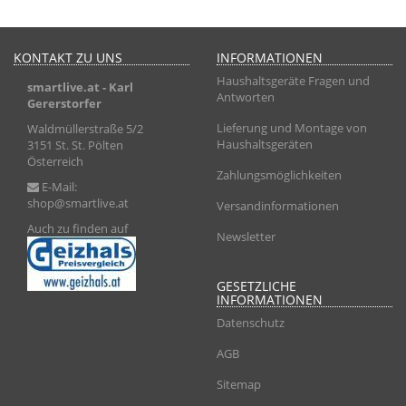
KONTAKT ZU UNS
INFORMATIONEN
Haushaltsgeräte Fragen und
smartlive.at
- Karl
Antworten
Gererstorfer
Lieferung und Montage von
Waldmüllerstraße 5/2
Haushaltsgeräten
3151 St. St. Pölten
Österreich
Zahlungsmöglichkeiten
E-Mail:
shop@smartlive.at
Versandinformationen
Auch zu finden auf
Newsletter
GESETZLICHE
INFORMATIONEN
Datenschutz
AGB
Sitemap