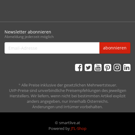
Newsletter abonnieren
Abmeldung jederzeit möglich
Email-
abonnieren
Adresse
*
Alle Preise inklusive der gesetzlichen Mehrwertsteuer.
UVP-Preise sind unverbindliche Preisempfehlungen des jeweiligen
Herstellers. Wir liefern, wenn nicht bei bestimmten Artikel explizit
anders angegeben, nur innerhalb Österreichs.
Änderungen und Irrtümer vorbehalten.
© smartlive.at
Powered by
JTL-Shop