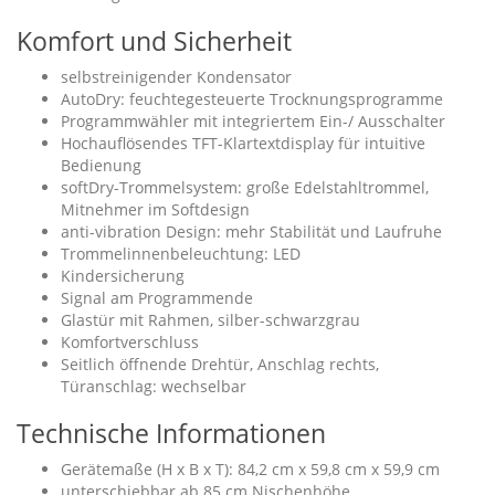
Komfort und Sicherheit
selbstreinigender Kondensator
AutoDry: feuchtegesteuerte Trocknungsprogramme
Programmwähler mit integriertem Ein-/ Ausschalter
Hochauflösendes TFT-Klartextdisplay für intuitive
Bedienung
softDry-Trommelsystem: große Edelstahltrommel,
Mitnehmer im Softdesign
anti-vibration Design: mehr Stabilität und Laufruhe
Trommelinnenbeleuchtung: LED
Kindersicherung
Signal am Programmende
Glastür mit Rahmen, silber-schwarzgrau
Komfortverschluss
Seitlich öffnende Drehtür, Anschlag rechts,
Türanschlag: wechselbar
Technische Informationen
Gerätemaße (H x B x T): 84,2 cm x 59,8 cm x 59,9 cm
unterschiebbar ab 85 cm Nischenhöhe