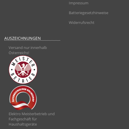
Impressum
Batteriegesetzhinweise
Widerrufsrecht
AUSZEICHNUNGEN
Versand nur innerhalb
Österreichs!
Elektro Meisterbetrieb und
Fachgeschäft für
Haushaltsgeräte