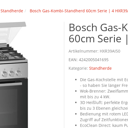
Standherde
Bosch Gas-Kombi-Standherd 60cm Serie | 4 HXR39
Bosch Gas-
60cm Serie 
Artikelnummer:
HXR39AI50
EAN:
4242005041695
Kategorie:
Standherde
Die Gas-Kochstelle mit E
- so haben Sie länger F
Wok-Brenner: Zweiflamme
mit bis zu 4 kW.
3D Heißluft: perfekte E
bis zu 3 Ebenen gleichzei
Bedienung mit rotem LED
Zugriff auf Zeitfunktione
EcoClean Direct: kaum P