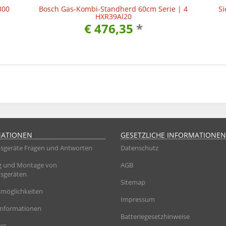
300
Bosch Gas-Kombi-Standherd 60cm Serie | 4
Si
HXR39AI20
€ 476,35
*
MATIONEN
GESETZLICHE INFORMATIONEN
sgeräte Fragen und Antworten
Datenschutz
g und Montage von
AGB
sgeräten
Sitemap
möglichkeiten
Impressum
informationen
Batteriegesetzhinweise
er