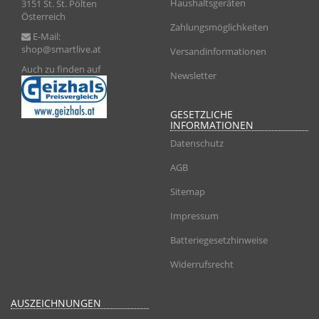
Haushaltsgeräten
3151 St. St. Pölten
Österreich
Zahlungsmöglichkeiten
E-Mail:
shop@smartlive.at
Versandinformationen
Auch zu finden auf
Newsletter
GESETZLICHE
INFORMATIONEN
Datenschutz
AGB
Sitemap
Impressum
Batteriegesetzhinweise
Widerrufsrecht
AUSZEICHNUNGEN