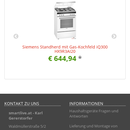
20
Siemens Standherd mit Gas-Kochfeld iQ300
HX9R3AI20
€ 644,94
*
KONTAKT ZU UNS
INFORMATIONEN
Haushaltsgeräte Fragen und
smartlive.at
- Karl
Antworten
Gererstorfer
Lieferung und Montage von
Waldmüllerstraße 5/2