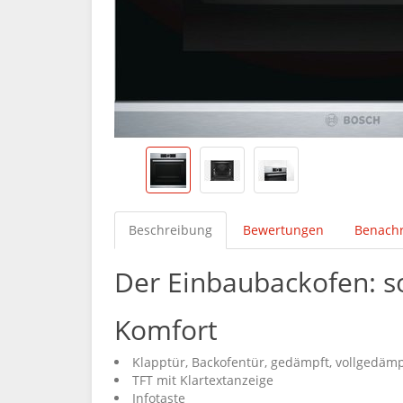
Beschreibung
Bewertungen
Benachr
Der Einbaubackofen: so
Komfort
Klapptür, Backofentür, gedämpft, vollgedämp
TFT mit Klartextanzeige
Infotaste