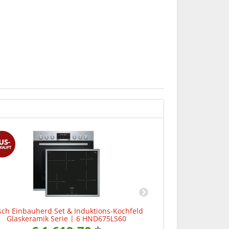
sch Einbauherd Set & Induktions-Kochfeld
Bosch Backof
Glaskeramik Serie | 6 HND675LS60
€