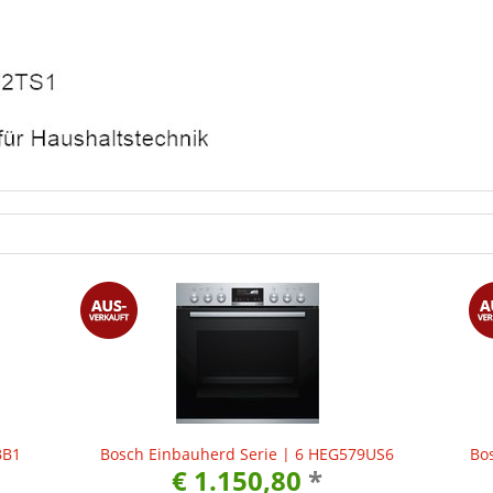
BB1
Bosch Einbauherd Serie | 6 HEG579US6
Bo
€ 1.150,80
*