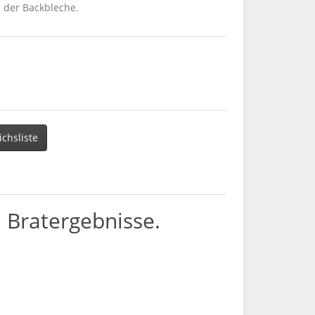
 der Backbleche.
ichsliste
d Bratergebnisse.