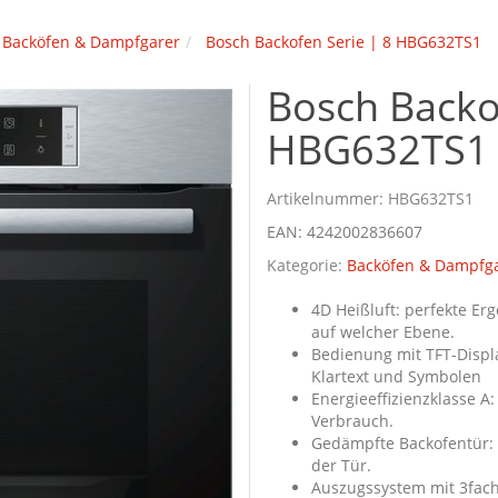
Backöfen & Dampfgarer
Bosch Backofen Serie | 8 HBG632TS1
Bosch Backo
HBG632TS1
Artikelnummer:
HBG632TS1
EAN:
4242002836607
Kategorie:
Backöfen & Dampfg
4D Heißluft: perfekte Er
auf welcher Ebene.
Bedienung mit TFT-Displ
Klartext und Symbolen
Energieeffizienzklasse A
Verbrauch.
Gedämpfte Backofentür: 
der Tür.
Auszugssystem mit 3fach