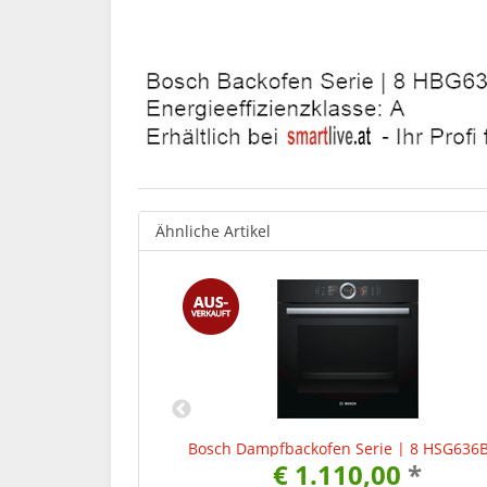
Ähnliche Artikel
 | 6 HEG539US6
Bosch Dampfbackofen Serie | 8 HSG636
40
*
€ 1.110,00
*