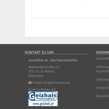
KONTAKT ZU UNS
INFOR
Haushalt
smartlive.at
- Karl Gererstorfer
Lieferun
Waldmüllerstraße 5/2
Haushalt
3151 St. St. Pölten
Österreich
Zahlungs
E-Mail:
shop@smartlive.at
Versand
Auch zu finden auf
Newslett