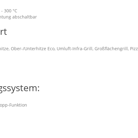
- 300 °C
htung abschaltbar
rt
itze, Ober-/Unterhitze Eco, Umluft-Infra-Grill, Großflächengrill, Pi
gssystem:
topp-Funktion