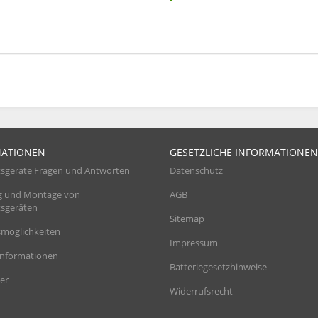
MATIONEN
GESETZLICHE INFORMATIONEN
sgeräte Fragen und Antworten
Datenschutz
g und Montage von
AGB
sgeräten
Sitemap
möglichkeiten
Impressum
informationen
Batteriegesetzhinweise
er
Widerrufsrecht