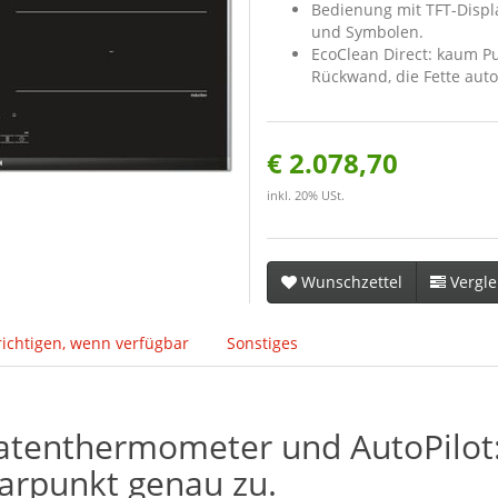
Bedienung mit TFT-Displa
und Symbolen.
EcoClean Direct: kaum P
Rückwand, die Fette auto
€ 2.078,70
inkl. 20% USt.
Wunschzettel
Vergle
ichtigen, wenn verfügbar
Sonstiges
atenthermometer und AutoPilot: 
arpunkt genau zu.