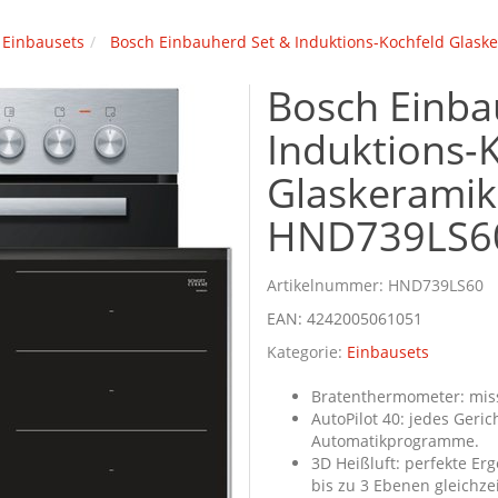
Einbausets
Bosch Einbauherd Set & Induktions-Kochfeld Glask
Bosch Einba
Induktions-
Glaskeramik 
HND739LS6
Artikelnummer:
HND739LS60
EAN:
4242005061051
Kategorie:
Einbausets
Bratenthermometer: miss
AutoPilot 40: jedes Geric
Automatikprogramme.
3D Heißluft: perfekte E
bis zu 3 Ebenen gleichzei