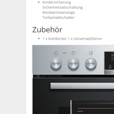
Kindersicherung
Sicherheitsabschaltung
Restwärmeanzeige
Türkontaktschalter
Zubehör
1 x Kombirost, 1 x Universalpfanne