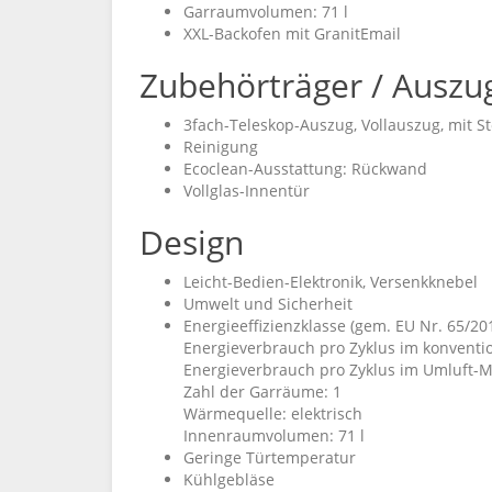
Garraumvolumen: 71 l
XXL-Backofen mit GranitEmail
Zubehörträger / Auszu
3fach-Teleskop-Auszug, Vollauszug, mit S
Reinigung
Ecoclean-Ausstattung: Rückwand
Vollglas-Innentür
Design
Leicht-Bedien-Elektronik, Versenkknebel
Umwelt und Sicherheit
Energieeffizienzklasse (gem. EU Nr. 65/201
Energieverbrauch pro Zyklus im konventi
Energieverbrauch pro Zyklus im Umluft-
Zahl der Garräume: 1
Wärmequelle: elektrisch
Innenraumvolumen: 71 l
Geringe Türtemperatur
Kühlgebläse