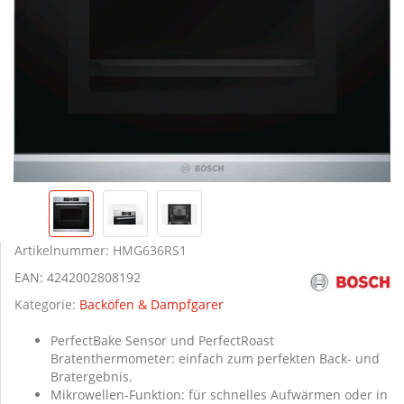
Artikelnummer:
HMG636RS1
EAN:
4242002808192
Kategorie:
Backöfen & Dampfgarer
PerfectBake Sensor und PerfectRoast
Bratenthermometer: einfach zum perfekten Back- und
Bratergebnis.
Mikrowellen-Funktion: für schnelles Aufwärmen oder in