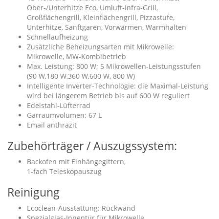
Ober-/Unterhitze Eco, Umluft-Infra-Grill,
Großflächengrill, Kleinflächengrill, Pizzastufe,
Unterhitze, Sanftgaren, Vorwärmen, Warmhalten
Schnellaufheizung
Zusätzliche Beheizungsarten mit Mikrowelle:
Mikrowelle, MW-Kombibetrieb
Max. Leistung: 800 W; 5 Mikrowellen-Leistungsstufen
(90 W,180 W,360 W,600 W, 800 W)
Intelligente Inverter-Technologie: die Maximal-Leistung
wird bei längerem Betrieb bis auf 600 W reguliert
Edelstahl-Lüfterrad
Garraumvolumen: 67 L
Email anthrazit
Zubehörträger / Auszugssystem:
Backofen mit Einhängegittern,
1-fach Teleskopauszug
Reinigung
Ecoclean-Ausstattung: Rückwand
Spezialglas-Innentür für Mikrowelle