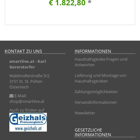
€ 1.822,80
*
KONTAKT ZU UNS
INFORMATIONEN
Haushaltsgeräte Fragen und
smartlive.at
- Karl
Antworten
Gererstorfer
Lieferung und Montage von
Waldmüllerstraße 5/2
Haushaltsgeräten
3151 St. St. Pölten
Österreich
Zahlungsmöglichkeiten
E-Mail:
shop@smartlive.at
Versandinformationen
Auch zu finden auf
Newsletter
GESETZLICHE
INFORMATIONEN