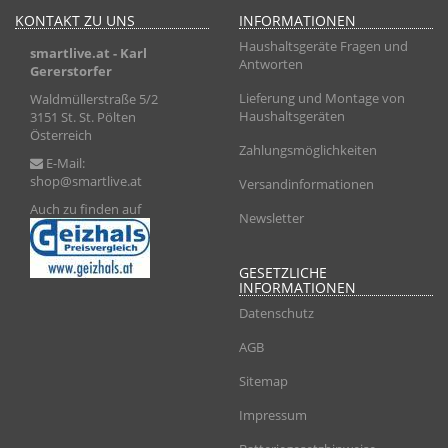
KONTAKT ZU UNS
INFORMATIONEN
Haushaltsgeräte Fragen und
smartlive.at
- Karl
Antworten
Gererstorfer
Lieferung und Montage von
Waldmüllerstraße 5/2
Haushaltsgeräten
3151 St. St. Pölten
Österreich
Zahlungsmöglichkeiten
E-Mail:
shop@smartlive.at
Versandinformationen
Auch zu finden auf
Newsletter
GESETZLICHE
INFORMATIONEN
Datenschutz
AGB
Sitemap
Impressum