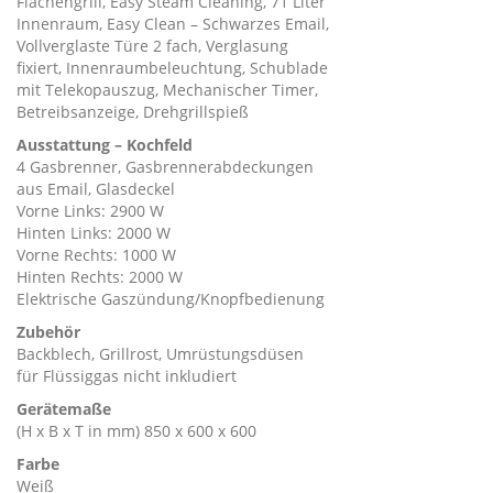
Flächengrill, Easy Steam Cleaning, 71 Liter
Innenraum, Easy Clean – Schwarzes Email,
Vollverglaste Türe 2 fach, Verglasung
fixiert, Innenraumbeleuchtung, Schublade
mit Telekopauszug, Mechanischer Timer,
Betreibsanzeige, Drehgrillspieß
Ausstattung – Kochfeld
4 Gasbrenner, Gasbrennerabdeckungen
aus Email, Glasdeckel
Vorne Links: 2900 W
Hinten Links: 2000 W
Vorne Rechts: 1000 W
Hinten Rechts: 2000 W
Elektrische Gaszündung/Knopfbedienung
Zubehör
Backblech, Grillrost, Umrüstungsdüsen
für Flüssiggas nicht inkludiert
Gerätemaße
(H x B x T in mm) 850 x 600 x 600
Farbe
Weiß