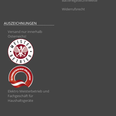
Batteriegesetzhinweise
Widerrufsrecht
AUSZEICHNUNGEN
Versand nur innerhalb
Österreichs!
Elektro Meisterbetrieb und
Fachgeschäft für
Haushaltsgeräte