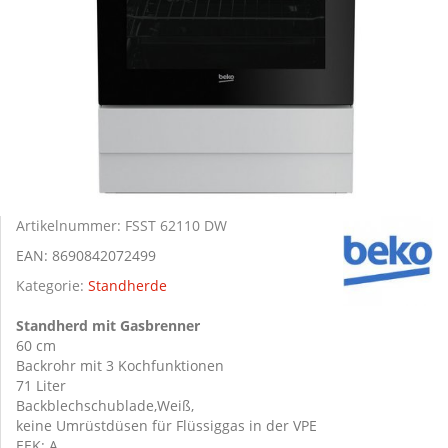
Artikelnummer:
FSST 62110 DW
EAN:
8690842072499
Kategorie:
Standherde
Standherd mit Gasbrenner
60 cm
Backrohr mit 3 Kochfunktionen
71 Liter
Backblechschublade,Weiß,
keine Umrüstdüsen für Flüssiggas in der VPE
EEK: A