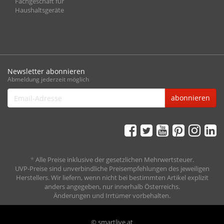
Fachgeschäft für
Haushaltsgeräte
Newsletter abonnieren
Abmeldung jederzeit möglich
Email-
abonnieren
Adresse
*
Alle Preise inklusive der gesetzlichen Mehrwertsteuer.
UVP-Preise sind unverbindliche Preisempfehlungen des jeweiligen
Herstellers. Wir liefern, wenn nicht bei bestimmten Artikel explizit
anders angegeben, nur innerhalb Österreichs.
Änderungen und Irrtümer vorbehalten.
© smartlive.at