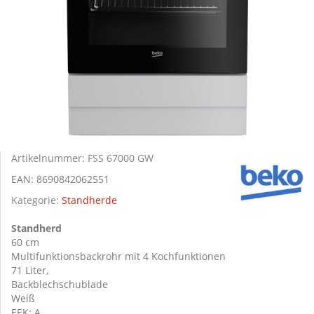
Artikelnummer:
FSS 67000 GW
EAN:
8690842062551
Kategorie:
Standherde
Standherd
60 cm
Multifunktionsbackrohr mit 4 Kochfunktionen
71 Liter,
Backblechschublade
Weiß
EEK: A