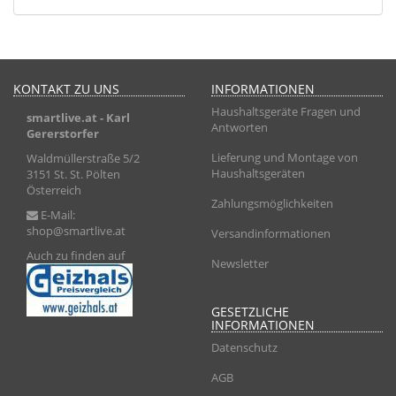
KONTAKT ZU UNS
INFORMATIONEN
Haushaltsgeräte Fragen und
smartlive.at
- Karl
Antworten
Gererstorfer
Lieferung und Montage von
Waldmüllerstraße 5/2
Haushaltsgeräten
3151 St. St. Pölten
Österreich
Zahlungsmöglichkeiten
E-Mail:
shop@smartlive.at
Versandinformationen
Auch zu finden auf
Newsletter
GESETZLICHE
INFORMATIONEN
Datenschutz
AGB