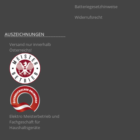
Batteriegesetzhinweise
Widerrufsrecht
AUSZEICHNUNGEN
Versand nur innerhalb
Österreichs!
Elektro Meisterbetrieb und
Fachgeschäft für
Haushaltsgeräte