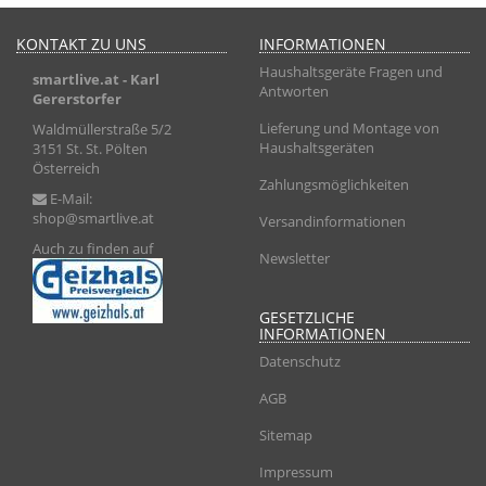
KONTAKT ZU UNS
INFORMATIONEN
Haushaltsgeräte Fragen und
smartlive.at
- Karl
Antworten
Gererstorfer
Lieferung und Montage von
Waldmüllerstraße 5/2
Haushaltsgeräten
3151 St. St. Pölten
Österreich
Zahlungsmöglichkeiten
E-Mail:
shop@smartlive.at
Versandinformationen
Auch zu finden auf
Newsletter
GESETZLICHE
INFORMATIONEN
Datenschutz
AGB
Sitemap
Impressum