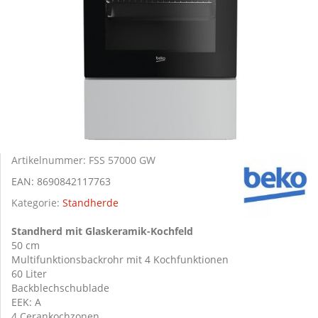
Artikelnummer:
FSS 57000 GW
EAN:
8690842117763
Kategorie:
Standherde
Standherd mit Glaskeramik-Kochfeld
50 cm
Multifunktionsbackrohr mit 4 Kochfunktionen
60 Liter
Backblechschublade
EEK: A
4 Cerankochzonen