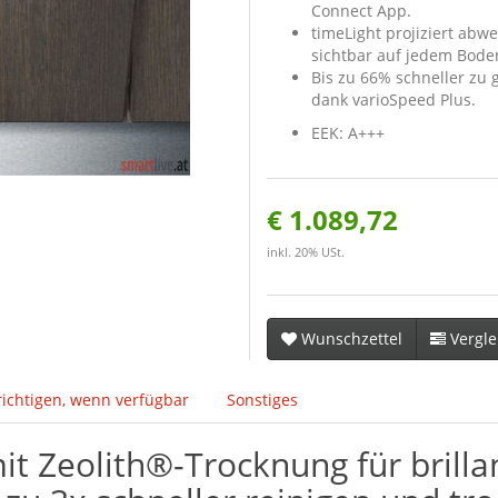
Connect App.
timeLight projiziert abw
sichtbar auf jedem Bode
Bis zu 66% schneller zu
dank varioSpeed Plus.
EEK: A+++
€ 1.089,72
inkl. 20% USt.
Wunschzettel
Vergle
ichtigen, wenn verfügbar
Sonstiges
mit Zeolith®-Trocknung für brilla