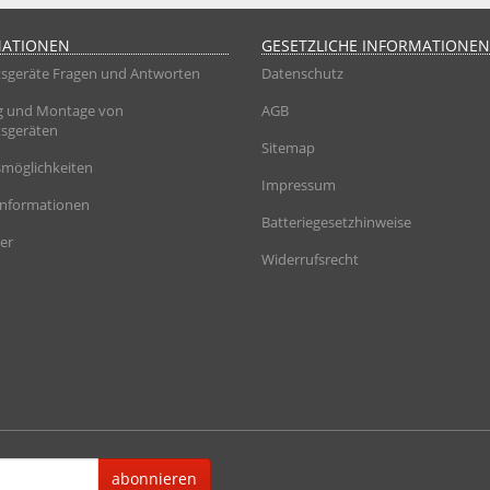
MATIONEN
GESETZLICHE INFORMATIONEN
sgeräte Fragen und Antworten
Datenschutz
g und Montage von
AGB
sgeräten
Sitemap
möglichkeiten
Impressum
informationen
Batteriegesetzhinweise
er
Widerrufsrecht
abonnieren