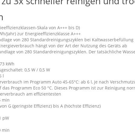
 zu 3x schneller reinigen und tr
h
ieeffizienzklassen-Skala von A+++ bis D)
Wh/Jahr) zur Energieeffizienzklasse A+++
dlage von 280 Standardreinigungszyklen bei Kaltwasserbefüllung
Energieverbrauch hängt von der Art der Nutzung des Geräts ab
rundlage von 280 Standardreinigungszyklen. Der tatsächliche Wass
,73 kWh
geschaltet: 0,5 W / 0,5 W
 l
verbrauch im Programm Auto 45-65°C: ab 6 l, je nach Verschmutz
f das Programm Eco 50 °C. Dieses Programm ist zur Reinigung nor
erverbrauch am effizientesten
5 min
on G (geringste Effizienz) bis A (höchste Effizienz)
 1 pW
0 min