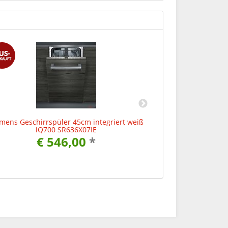
mens Geschirrspüler 45cm integriert weiß
Siemens speedM
iQ700 SR636X07IE
iQ7
€ 546,00
*
€