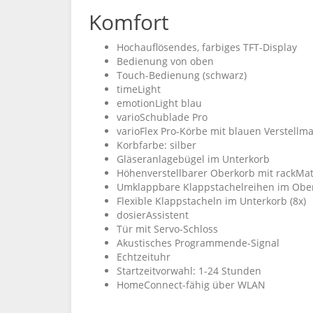
Komfort
Hochauflösendes, farbiges TFT-Display
Bedienung von oben
Touch-Bedienung (schwarz)
timeLight
emotionLight blau
varioSchublade Pro
varioFlex Pro-Körbe mit blauen Verstellm
Korbfarbe: silber
Gläseranlagebügel im Unterkorb
Höhenverstellbarer Oberkorb mit rackMatic
Umklappbare Klappstachelreihen im Ober
Flexible Klappstacheln im Unterkorb (8x)
dosierAssistent
Tür mit Servo-Schloss
Akustisches Programmende-Signal
Echtzeituhr
Startzeitvorwahl: 1-24 Stunden
HomeConnect-fähig über WLAN