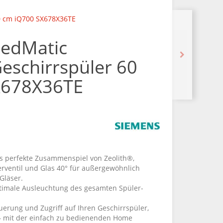
0 cm iQ700 SX678X36TE
eedMatic
schirrspüler 60
X678X36TE
as perfekte Zusammenspiel von Zeolith®,
rventil und Glas 40° für außergewöhnlich
Gläser.
ptimale Ausleuchtung des gesamten Spüler-
erung und Zugriff auf Ihren Geschirrspüler,
 – mit der einfach zu bedienenden Home