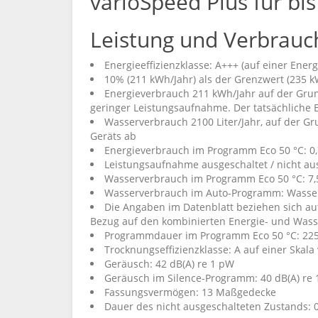
varioSpeed Plus für bis
Leistung und Verbrauc
Energieeffizienzklasse: A+++ (auf einer Energ
10% (211 kWh/Jahr) als der Grenzwert (235 k
Energieverbrauch 211 kWh/Jahr auf der Grun
geringer Leistungsaufnahme. Der tatsächliche 
Wasserverbrauch 2100 Liter/Jahr, auf der G
Geräts ab
Energieverbrauch im Programm Eco 50 °C: 0
Leistungsaufnahme ausgeschaltet / nicht aus
Wasserverbrauch im Programm Eco 50 °C: 7,5
Wasserverbrauch im Auto-Programm: Wasser
Die Angaben im Datenblatt beziehen sich au
Bezug auf den kombinierten Energie- und Wass
Programmdauer im Programm Eco 50 °C: 22
Trocknungseffizienzklasse: A auf einer Skala v
Geräusch: 42 dB(A) re 1 pW
Geräusch im Silence-Programm: 40 dB(A) re
Fassungsvermögen: 13 Maßgedecke
Dauer des nicht ausgeschalteten Zustands: 