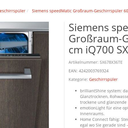
eschirrspüler
Siemens speedMatic Großraum-Geschirrspüler 6
Siemens sp
Großraum-Ge
cm iQ700 S
Artikelnummer:
SX678X36TE
EAN:
4242003769324
Kategorie:
Geschirrspüler
brilliantShine system: d
Glanztrocknen, Rohwasse
trockene und glänzende 
emotionLight für eine o
Innenraums.
Home Connect fähig: Steu
egal wo Sie gerade sind