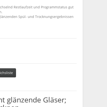
echselnd Restlaufzeit und Programmstatus gut
n.
 glänzenden Spül- und Trocknungsergebnissen
ichsliste
nt glänzende Gläser;