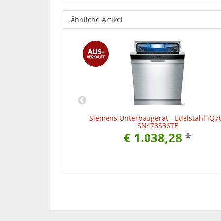
Ähnliche Artikel
ier-Kombination
Siemens Unterbaugerät - Edelstahl iQ7
PD40
SN478S36TE
00
*
€ 1.038,28
*