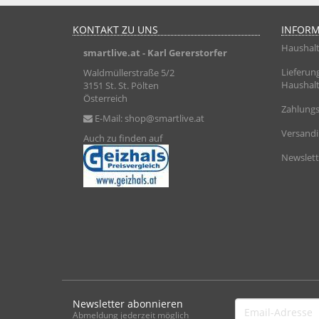
KONTAKT ZU UNS
INFOR
Haushalt
smartlive.at
- Karl Gererstorfer
Lieferun
Waldmüllerstraße 5/2
Haushalt
3151 St. St. Pölten
Österreich
Zahlungs
E-Mail:
shop@smartlive.at
Versand
Auch zu finden auf
Newslett
Newsletter abonnieren
Email-
Abmeldung jederzeit möglich
Adresse