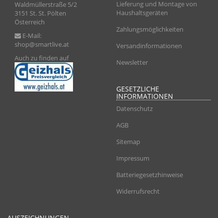
Lieferung und Montage von
Waldmüllerstraße 5/2
Haushaltsgeräten
3151 St. St. Pölten
Österreich
Zahlungsmöglichkeiten
E-Mail:
shop@smartlive.at
Versandinformationen
Auch zu finden auf
Newsletter
GESETZLICHE
INFORMATIONEN
Datenschutz
AGB
Sitemap
Impressum
Batteriegesetzhinweise
Widerrufsrecht
AUSZEICHNUNGEN