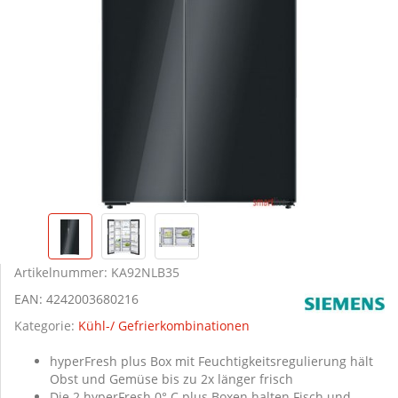
Artikelnummer:
KA92NLB35
EAN:
4242003680216
Kategorie:
Kühl-/ Gefrierkombinationen
hyperFresh plus Box mit Feuchtigkeitsregulierung hält
Obst und Gemüse bis zu 2x länger frisch
Die 2 hyperFresh 0° C plus Boxen halten Fisch und