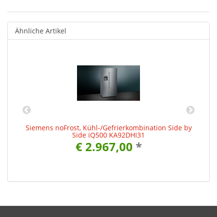
Ähnliche Artikel
by
Siemens noFrost, Kühl-/Gefrierkombination Side by
S
Side iQ500 KA92DHI31
€ 2.967,00
*