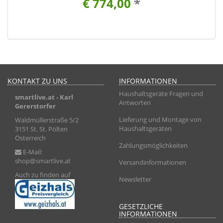
€ 774,00
*
KONTAKT ZU UNS
INFORMATIONEN
Haushaltsgeräte Fragen und
smartlive.at
- Karl
Antworten
Gererstorfer
Lieferung und Montage von
Waldmüllerstraße 5/2
Haushaltsgeräten
3151 St. St. Pölten
Österreich
Zahlungsmöglichkeiten
E-Mail:
shop@smartlive.at
Versandinformationen
Auch zu finden auf
Newsletter
GESETZLICHE
INFORMATIONEN