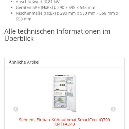
Anschlußwert: 0,81 kW
Gerätemaße (HxBxT): 290 x 595 x 548 mm
Nischenmaße (HxBxT): 290 mm x 560 mm - 568 mm x
550 mm
Alle technischen Informationen im
Überblick
Ähnliche Artikel
Siemens Einbau-Kühlautomat SmartCool iQ700
S
KI41FAD40