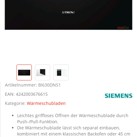
Artikelnummer:
BI630DNS1
EAN:
4242003676615
Kategorie:
Wärmeschubladen
Leichtes griffloses Öffnen der Wärmeschublade durch
Push-/Pull-Funktion.
Die Wärmeschublade lässt sich separat einbauen,
kombiniert mit einem klassischen Backofen oder 45 cm