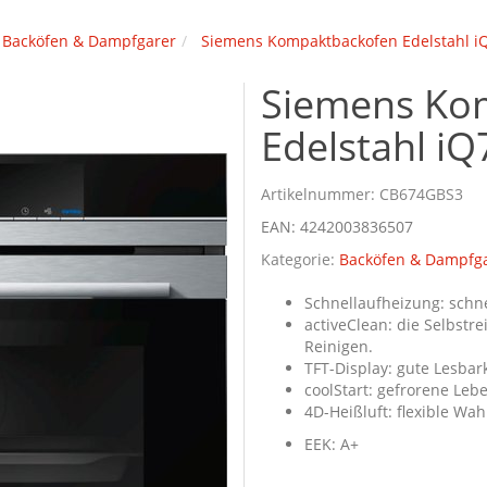
Backöfen & Dampfgarer
Siemens Kompaktbackofen Edelstahl 
Siemens Ko
Edelstahl i
Artikelnummer:
CB674GBS3
EAN:
4242003836507
Kategorie:
Backöfen & Dampfg
Schnellaufheizung: schn
activeClean: die Selbstr
Reinigen.
TFT-Display: gute Lesbark
coolStart: gefrorene Leb
4D-Heißluft: flexible Wa
EEK: A+