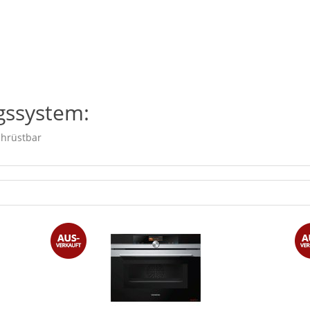
gssystem:
chrüstbar