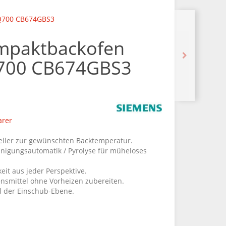
iQ700 CB674GBS3
mpaktbackofen
Q700 CB674GBS3
arer
eller zur gewünschten Backtemperatur.
einigungsautomatik / Pyrolyse für müheloses
eit aus jeder Perspektive.
ensmittel ohne Vorheizen zubereiten.
hl der Einschub-Ebene.