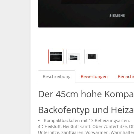
Beschreibung
Bewertungen
Benachr
Der 45cm hohe Kompak
Backofentyp und Heiza
Kompaktbackofen mit 13 Beheizungsarten:
4D Heißluft, Heißluft sanft, Ober-/Unterhitze, Ob
Unterhitze, Sanftgaren, Vorwärmen, Warmhalte