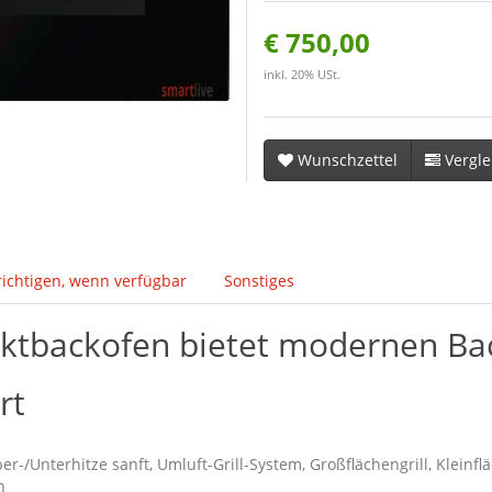
€ 750,00
inkl. 20% USt.
Wunschzettel
Vergle
ichtigen, wenn verfügbar
Sonstiges
tbackofen bietet modernen Bac
rt
er-/Unterhitze sanft, Umluft-Grill-System, Großflächengrill, Kleinflä
n