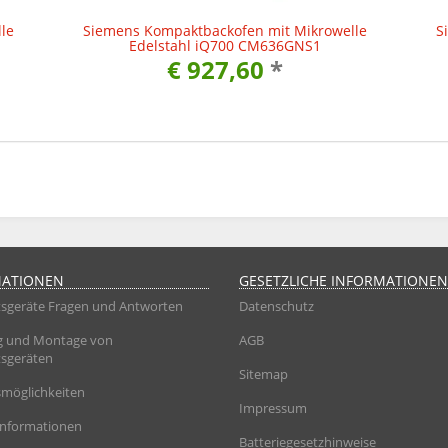
le
Siemens Kompaktbackofen mit Mikrowelle
S
Edelstahl iQ700 CM636GNS1
€ 927,60
*
MATIONEN
GESETZLICHE INFORMATIONEN
sgeräte Fragen und Antworten
Datenschutz
g und Montage von
AGB
sgeräten
Sitemap
möglichkeiten
Impressum
informationen
Batteriegesetzhinweise