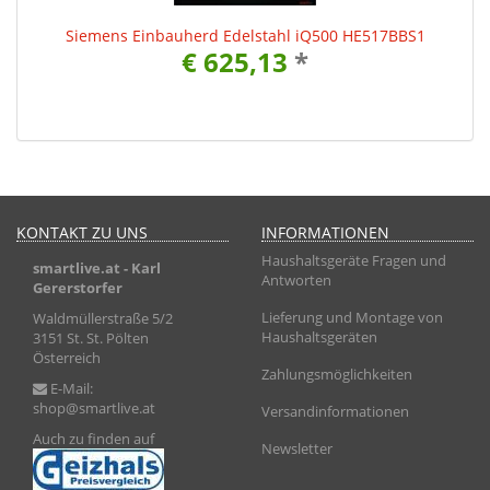
0
Siemens Einbauherd Edelstahl iQ500 HE517BBS1
€ 625,13
*
KONTAKT ZU UNS
INFORMATIONEN
Haushaltsgeräte Fragen und
smartlive.at
- Karl
Antworten
Gererstorfer
Lieferung und Montage von
Waldmüllerstraße 5/2
Haushaltsgeräten
3151 St. St. Pölten
Österreich
Zahlungsmöglichkeiten
E-Mail:
shop@smartlive.at
Versandinformationen
Auch zu finden auf
Newsletter