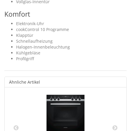
Vollglas-Innentür
Komfort
Elektronik-Uhr
cookControl 10 Programme
Klapptür
Schnellaufheizung
Halogen-Innenbeleuchtung
Kühlgebläse
Profilgriff
Ähnliche Artikel