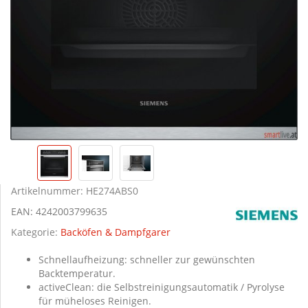
Artikelnummer:
HE274ABS0
EAN:
4242003799635
Kategorie:
Backöfen & Dampfgarer
Schnellaufheizung: schneller zur gewünschten
Backtemperatur.
activeClean: die Selbstreinigungsautomatik / Pyrolyse
für müheloses Reinigen.