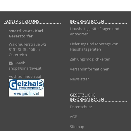
KONTAKT ZU UNS
INFORMATIONEN
Haushaltsgeräte Fragen und
smartlive.at
- Karl
Antworten
Gererstorfer
Lieferung und Montage von
Waldmüllerstraße 5/2
Haushaltsgeräten
3151 St. St. Pölten
Österreich
Zahlungsmöglichkeiten
E-Mail:
shop@smartlive.at
Versandinformationen
Auch zu finden auf
Newsletter
GESETZLICHE
INFORMATIONEN
Datenschutz
AGB
Sitemap