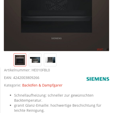
Artikelnummer:
HE010FBL0
EAN:
4242003809266
Kategorie:
Backöfen & Dampfgarer
Schnellaufheizung: schneller zur gewünschten
Backtemperatur.
granit Glanz-Emaille: hochwertige Beschichtung für
leichte Reinigung.