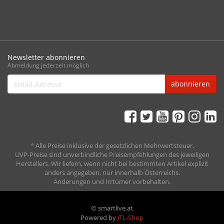
Newsletter abonnieren
Abmeldung jederzeit möglich
Email-
abonnieren
Adresse
*
Alle Preise inklusive der gesetzlichen Mehrwertsteuer.
UVP-Preise sind unverbindliche Preisempfehlungen des jeweiligen
Herstellers. Wir liefern, wenn nicht bei bestimmten Artikel explizit
anders angegeben, nur innerhalb Österreichs.
Änderungen und Irrtümer vorbehalten.
© smartlive.at
Powered by
JTL-Shop