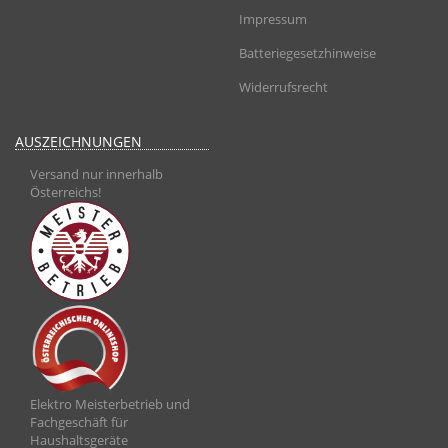
Impressum
Batteriegesetzhinweise
Widerrufsrecht
AUSZEICHNUNGEN
Versand nur innerhalb
Österreichs!
Elektro Meisterbetrieb und
Fachgeschäft für
Haushaltsgeräte