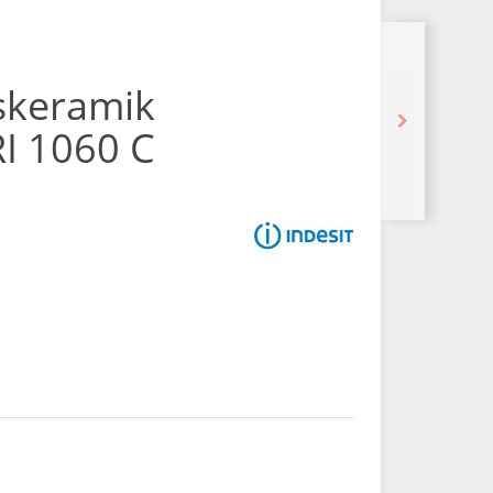
skeramik
RI 1060 C