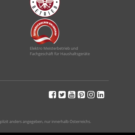
Elektro Meisterbetrieb und
Fachgeschäft für Haushaltsgeräte
plizit anders angegeben, nur innerhalb Österreichs.