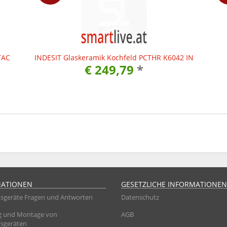
TAC
INDESIT Glaskeramik Kochfeld PCTHR K6042 IN
€ 249,79
*
MATIONEN
GESETZLICHE INFORMATIONEN
sgeräte Fragen und Antworten
Datenschutz
g und Montage von
AGB
sgeräten