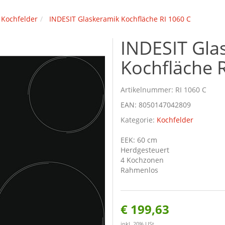
Kochfelder
INDESIT Glaskeramik Kochfläche RI 1060 C
INDESIT Gla
Kochfläche 
Artikelnummer:
RI 1060 C
EAN:
8050147042809
Kategorie:
Kochfelder
EEK: 60 cm
Herdgesteuert
4 Kochzonen
Rahmenlos
€ 199,63
inkl. 20% USt.