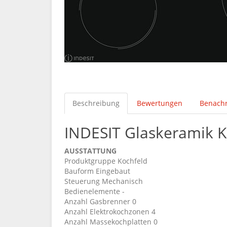
Beschreibung
Bewertungen
Benachr
INDESIT Glaskeramik K
AUSSTATTUNG
Produktgruppe Kochfeld
Bauform Eingebaut
Steuerung Mechanisch
Bedienelemente -
Anzahl Gasbrenner 0
Anzahl Elektrokochzonen 4
Anzahl Massekochplatten 0