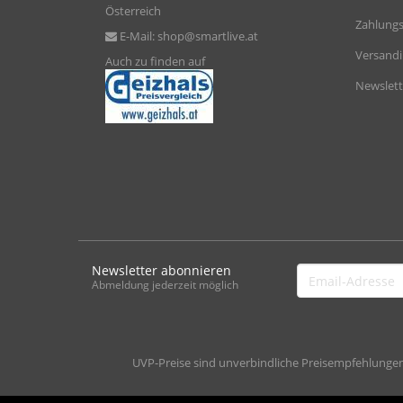
Österreich
Zahlungs
E-Mail:
shop@smartlive.at
Versand
Auch zu finden auf
Newslett
Newsletter abonnieren
Email-
Abmeldung jederzeit möglich
Adresse
UVP-Preise sind unverbindliche Preisempfehlungen d