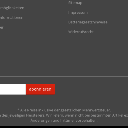
Sitemap
möglichkeiten
Impressum
informationen
Batteriegesetzhinweise
er
Widerrufsrecht
abonnieren
*
Alle Preise inklusive der gesetzlichen Mehrwertsteuer.
es jeweiligen Herstellers. Wir liefern, wenn nicht bei bestimmten Artikel ex
Änderungen und Irrtümer vorbehalten.