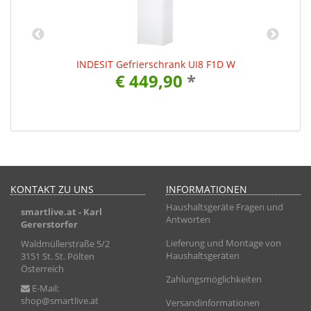
INDESIT Gefrierschrank UI8 F1D W
€ 449,90
*
KONTAKT ZU UNS
INFORMATIONEN
Haushaltsgeräte Fragen und
smartlive.at
- Karl
Antworten
Gererstorfer
Lieferung und Montage von
Waldmüllerstraße 5/2
Haushaltsgeräten
3151 St. St. Pölten
Österreich
Zahlungsmöglichkeiten
E-Mail:
shop@smartlive.at
Versandinformationen