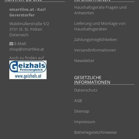
Haushaltsgeräte Fragen und
smartlive.at
- Karl
Antworten
Gererstorfer
Lieferung und Montage von
Waldmüllerstraße 5/2
Haushaltsgeräten
3151 St. St. Pölten
Österreich
Zahlungsmöglichkeiten
E-Mail:
shop@smartlive.at
Versandinformationen
Auch zu finden auf
Newsletter
GESETZLICHE
INFORMATIONEN
Datenschutz
AGB
Sitemap
Impressum
Batteriegesetzhinweise