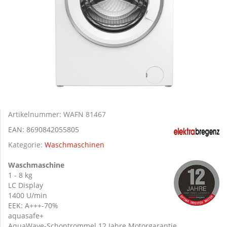
Artikelnummer:
WAFN 81467
EAN:
8690842055805
Kategorie:
Waschmaschinen
Waschmaschine
1 - 8 kg
LC Display
1400 U/min
EEK: A+++-70%
aquasafe+
AquaWave-Schontrommel 12 Jahre Motorgarantie