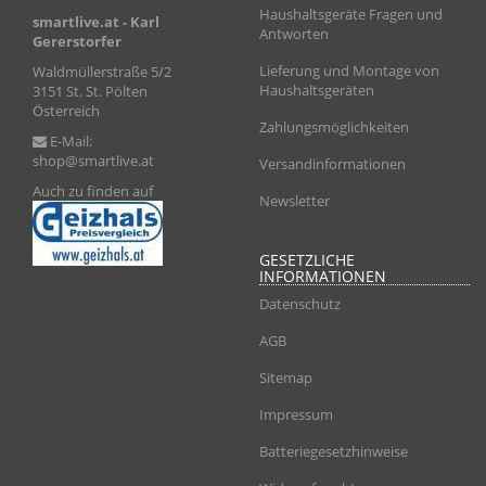
Haushaltsgeräte Fragen und
smartlive.at
- Karl
Antworten
Gererstorfer
Lieferung und Montage von
Waldmüllerstraße 5/2
Haushaltsgeräten
3151 St. St. Pölten
Österreich
Zahlungsmöglichkeiten
E-Mail:
shop@smartlive.at
Versandinformationen
Auch zu finden auf
Newsletter
GESETZLICHE
INFORMATIONEN
Datenschutz
AGB
Sitemap
Impressum
Batteriegesetzhinweise