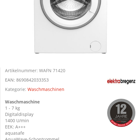
Artikelnummer:
WAFN 71420
EAN:
8690842033353
Kategorie:
Waschmaschinen
Waschmaschine
1 - 7 kg
Digitaldisplay
1400 U/min
EEK: A+++
aquasafe
AquaWave-Schontrommel