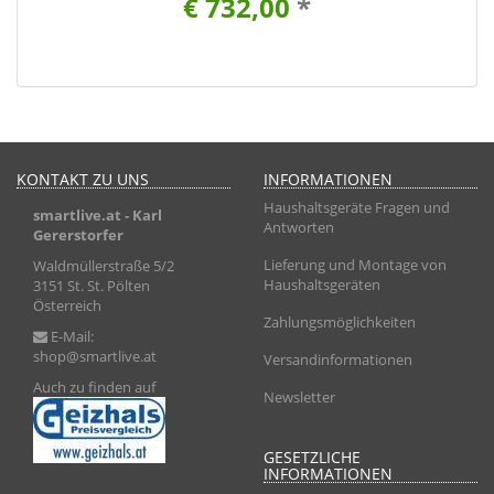
€ 732,00
*
KONTAKT ZU UNS
INFORMATIONEN
Haushaltsgeräte Fragen und
smartlive.at
- Karl
Antworten
Gererstorfer
Lieferung und Montage von
Waldmüllerstraße 5/2
Haushaltsgeräten
3151 St. St. Pölten
Österreich
Zahlungsmöglichkeiten
E-Mail:
shop@smartlive.at
Versandinformationen
Auch zu finden auf
Newsletter
GESETZLICHE
INFORMATIONEN