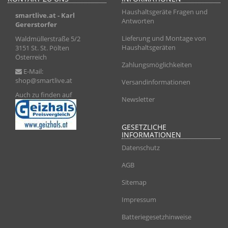
Haushaltsgeräte Fragen und
smartlive.at
- Karl
Antworten
Gererstorfer
Lieferung und Montage von
Waldmüllerstraße 5/2
Haushaltsgeräten
3151 St. St. Pölten
Österreich
Zahlungsmöglichkeiten
E-Mail:
shop@smartlive.at
Versandinformationen
Auch zu finden auf
Newsletter
GESETZLICHE
INFORMATIONEN
Datenschutz
AGB
Sitemap
Impressum
Batteriegesetzhinweise