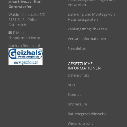
smartlive.at
- Karl
Antworten
Gererstorfer
Lieferung und Montage von
Waldmüllerstraße 5/2
Haushaltsgeräten
3151 St. St. Pölten
Österreich
Zahlungsmöglichkeiten
E-Mail:
shop@smartlive.at
Versandinformationen
Auch zu finden auf
Newsletter
GESETZLICHE
INFORMATIONEN
Datenschutz
AGB
Sitemap
Impressum
Batteriegesetzhinweise
Widerrufsrecht