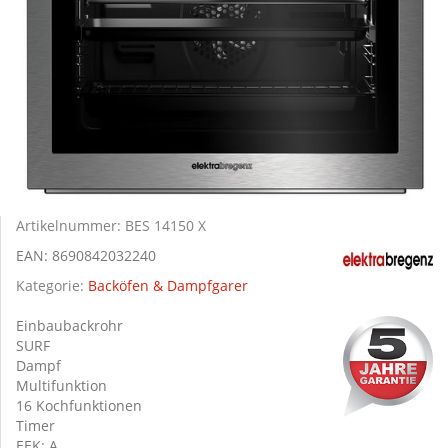
Artikelnummer:
BES 14150 X
EAN:
8690842032240
Kategorie:
Backöfen & Dampfgarer
Einbaubackrohr
SURF
Dampf
Multifunktion
16 Kochfunktionen
Timer
EEK: A