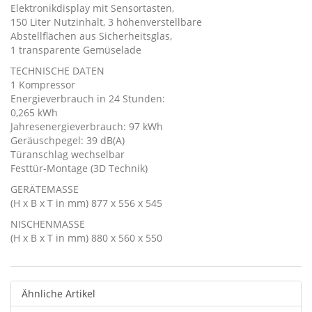
Elektronikdisplay mit Sensortasten,
150 Liter Nutzinhalt, 3 höhenverstellbare
Abstellflächen aus Sicherheitsglas,
1 transparente Gemüselade
TECHNISCHE DATEN
1 Kompressor
Energieverbrauch in 24 Stunden:
0,265 kWh
Jahresenergieverbrauch: 97 kWh
Geräuschpegel: 39 dB(A)
Türanschlag wechselbar
Festtür-Montage (3D Technik)
GERÄTEMASSE
(H x B x T in mm) 877 x 556 x 545
NISCHENMASSE
(H x B x T in mm) 880 x 560 x 550
Ähnliche Artikel