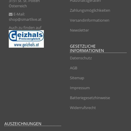
Haushaltsgeräten
3151 St. St. Pölten
Österreich
Zahlungsmöglichkeiten
E-Mail:
shop@smartlive.at
Versandinformationen
Auch zu finden auf
Newsletter
GESETZLICHE
INFORMATIONEN
Datenschutz
AGB
Sitemap
Impressum
Batteriegesetzhinweise
Widerrufsrecht
AUSZEICHNUNGEN