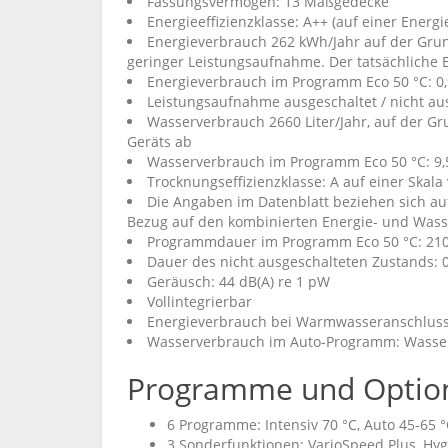
Fassungsvermögen: 13 Maßgedecke
Energieeffizienzklasse: A++ (auf einer Energi
Energieverbrauch 262 kWh/Jahr auf der Grun
geringer Leistungsaufnahme. Der tatsächliche 
Energieverbrauch im Programm Eco 50 °C: 0
Leistungsaufnahme ausgeschaltet / nicht aus
Wasserverbrauch 2660 Liter/Jahr, auf der G
Geräts ab
Wasserverbrauch im Programm Eco 50 °C: 9,5
Trocknungseffizienzklasse: A auf einer Skala v
Die Angaben im Datenblatt beziehen sich au
Bezug auf den kombinierten Energie- und Wass
Programmdauer im Programm Eco 50 °C: 21
Dauer des nicht ausgeschalteten Zustands: 
Geräusch: 44 dB(A) re 1 pW
Vollintegrierbar
Energieverbrauch bei Warmwasseranschluss
Wasserverbrauch im Auto-Programm: Wasser
Programme und Optio
6 Programme: Intensiv 70 °C, Auto 45-65 °C
3 Sonderfunktionen: VarioSpeed Plus, Hyg