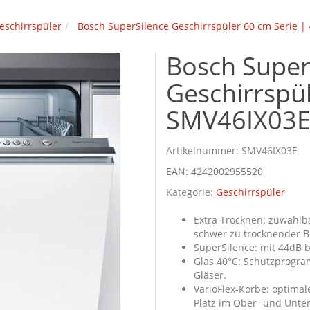
eschirrspüler
Bosch SuperSilence Geschirrspüler 60 cm Serie |
Bosch Super
Geschirrspül
SMV46IX03
Artikelnummer:
SMV46IX03E
EAN:
4242002955520
Kategorie:
Geschirrspüler
Extra Trocknen: zuwählba
schwer zu trocknender B
SuperSilence: mit 44dB 
Glas 40°C: Schutzprogra
Gläser.
VarioFlex-Körbe: optimale
Platz im Ober- und Unter