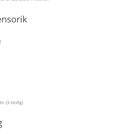
ensorik
l
c (3-stufig)
g