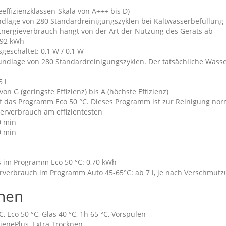
eeffizienzklassen-Skala von A+++ bis D)
dlage von 280 Standardreinigungszyklen bei Kaltwasserbefüllung
Energieverbrauch hängt von der Art der Nutzung des Geräts ab
,92 kWh
geschaltet: 0,1 W / 0,1 W
rundlage von 280 Standardreinigungszyklen. Der tatsächliche Wass
 l
on G (geringste Effizienz) bis A (höchste Effizienz)
f das Programm Eco 50 °C. Dieses Programm ist zur Reinigung nor
erverbrauch am effizientesten
0 min
0 min
 im Programm Eco 50 °C: 0,70 kWh
verbrauch im Programm Auto 45-65°C: ab 7 l, je nach Verschmutz
nen
, Eco 50 °C, Glas 40 °C, 1h 65 °C, Vorspülen
ienePlus, Extra Trocknen