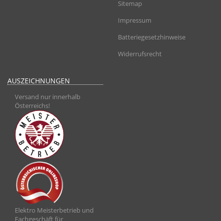
Sitemap
Impressum
Batteriegesetzhinweise
Widerrufsrecht
AUSZEICHNUNGEN
Versand nur innerhalb
Österreichs!
Elektro Meisterbetrieb und
Fachgeschäft für