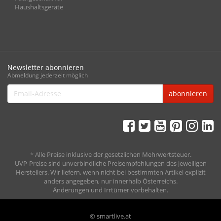
Haushaltsgeräte
Newsletter abonnieren
Abmeldung jederzeit möglich
Email-
abonnieren
Adresse
*
Alle Preise inklusive der gesetzlichen Mehrwertsteuer.
UVP-Preise sind unverbindliche Preisempfehlungen des jeweiligen
Herstellers. Wir liefern, wenn nicht bei bestimmten Artikel explizit
anders angegeben, nur innerhalb Österreichs.
Änderungen und Irrtümer vorbehalten.
© smartlive.at