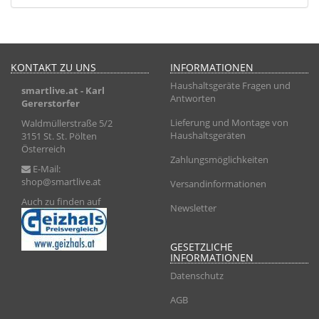
KONTAKT ZU UNS
INFORMATIONEN
Haushaltsgeräte Fragen und
smartlive.at
- Karl
Antworten
Gererstorfer
Lieferung und Montage von
Waldmüllerstraße 5/2
Haushaltsgeräten
3151 St. St. Pölten
Österreich
Zahlungsmöglichkeiten
E-Mail:
shop@smartlive.at
Versandinformationen
Auch zu finden auf
Newsletter
GESETZLICHE
INFORMATIONEN
Datenschutz
AGB