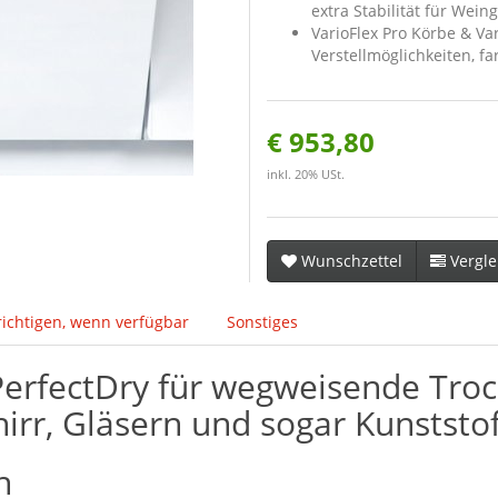
extra Stabilität für Weing
VarioFlex Pro Körbe & V
Verstellmöglichkeiten, f
€ 953,80
inkl. 20% USt.
Wunschzettel
Vergle
ichtigen, wenn verfügbar
Sonstiges
 PerfectDry für wegweisende Tr
rr, Gläsern und sogar Kunststof
h