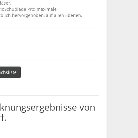
läser.
arioSchublade Pro: maximale
arblich hervorgehoben, auf allen Ebenen.
ichsliste
ocknungsergebnisse von
f.