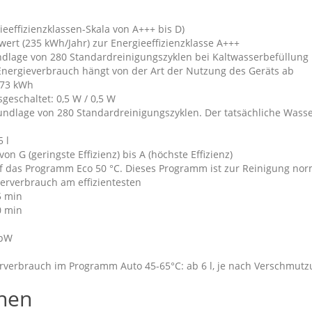
ieeffizienzklassen-Skala von A+++ bis D)
ert (235 kWh/Jahr) zur Energieeffizienzklasse A+++
dlage von 280 Standardreinigungszyklen bei Kaltwasserbefüllung
Energieverbrauch hängt von der Art der Nutzung des Geräts ab
,73 kWh
geschaltet: 0,5 W / 0,5 W
rundlage von 280 Standardreinigungszyklen. Der tatsächliche Wass
 l
on G (geringste Effizienz) bis A (höchste Effizienz)
f das Programm Eco 50 °C. Dieses Programm ist zur Reinigung nor
erverbrauch am effizientesten
5 min
0 min
 pW
verbrauch im Programm Auto 45-65°C: ab 6 l, je nach Verschmutz
nen