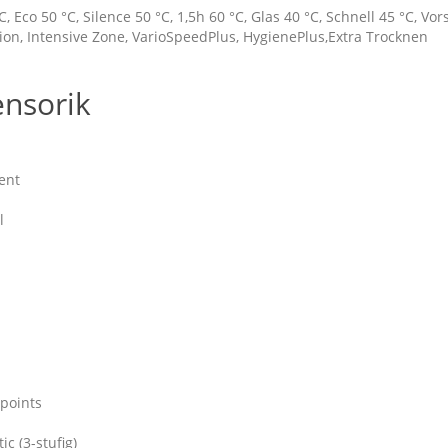
 Eco 50 °C, Silence 50 °C, 1,5h 60 °C, Glas 40 °C, Schnell 45 °C, Vo
n, Intensive Zone, VarioSpeedPlus, HygienePlus,Extra Trocknen
ensorik
ent
l
points
c (3-stufig)