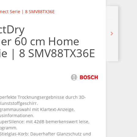
nect Serie | 8 SMV88TX36E
ctDry
ler 60 cm Home
ie | 8 SMV88TX36E
: perfekte Trocknungsergebnisse durch 3D-
Kunststoffgeschirr.
rogrammauswahl mit Klartext-Anzeige,
usinformationen.
perSilence: mit 42dB bemerkenswert leise,
Programm.
Stielglas-Korb: Dauerhafter Glanzschutz und