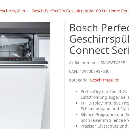
eschirrspüler
Bosch PerfectDry Geschirrspüler 60 cm Home Con
Bosch Perfe
Geschirrspü
Connect Ser
Artikelnummer:
SMV88TX36E
EAN:
4242002957630
Kategorie:
Geschirrspüler
PerfectDry mit Zeolith®
Luftströmung, sogar bei 
TFT Display: intuitive P
Echtzeitangabe und Stat
Silence Programm und Su
noch leiser im Silence 
Präziser Glasschutz und 