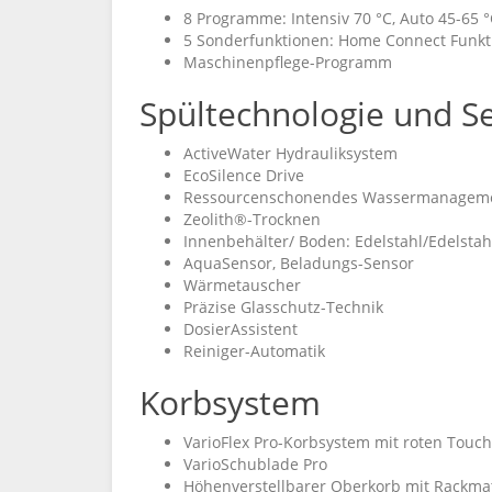
8 Programme: Intensiv 70 °C, Auto 45-65 °C,
5 Sonderfunktionen: Home Connect Funktio
Maschinenpflege-Programm
Spültechnologie und S
ActiveWater Hydrauliksystem
EcoSilence Drive
Ressourcenschonendes Wassermanagem
Zeolith®-Trocknen
Innenbehälter/ Boden: Edelstahl/Edelstah
AquaSensor, Beladungs-Sensor
Wärmetauscher
Präzise Glasschutz-Technik
DosierAssistent
Reiniger-Automatik
Korbsystem
VarioFlex Pro-Korbsystem mit roten Touch
VarioSchublade Pro
Höhenverstellbarer Oberkorb mit Rackmati