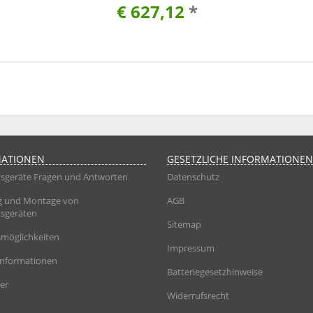
€ 627,12
*
MATIONEN
GESETZLICHE INFORMATIONEN
sgeräte Fragen und Antworten
Datenschutz
g und Montage von
AGB
sgeräten
Sitemap
möglichkeiten
Impressum
informationen
Batteriegesetzhinweise
er
Widerrufsrecht