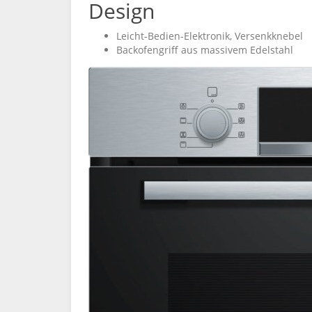
Design
Leicht-Bedien-Elektronik, Versenkknebel
Backofengriff aus massivem Edelstahl