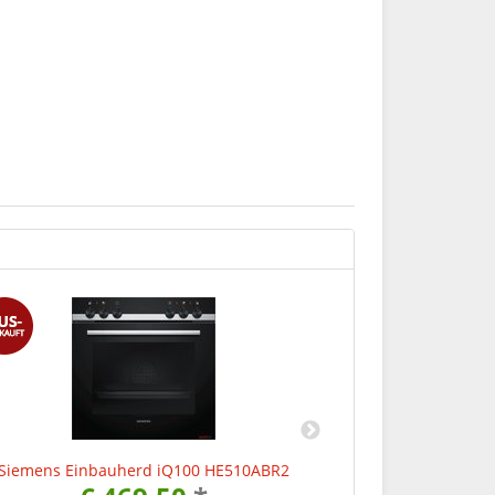
Siemens Einbauherd iQ100 HE510ABR2
Siemens Backofen