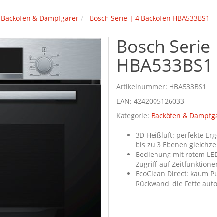
Backöfen & Dampfgarer
Bosch Serie | 4 Backofen HBA533BS1
Bosch Serie
HBA533BS1
Artikelnummer:
HBA533BS1
EAN:
4242005126033
Kategorie:
Backöfen & Dampfg
3D Heißluft: perfekte E
bis zu 3 Ebenen gleichzei
Bedienung mit rotem LED
Zugriff auf Zeitfunktione
EcoClean Direct: kaum P
Rückwand, die Fette auto