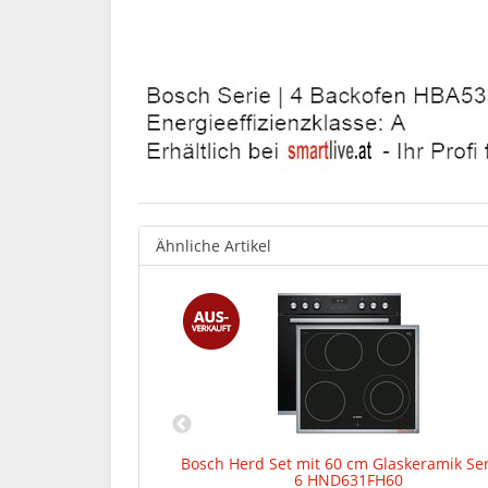
Ähnliche Artikel
krowelle und
Bosch Herd Set mit 60 cm Glaskeramik Ser
e | 8 HNG6764W6
6 HND631FH60