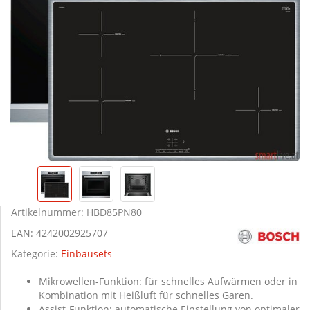
Artikelnummer:
HBD85PN80
EAN:
4242002925707
Kategorie:
Einbausets
Mikrowellen-Funktion: für schnelles Aufwärmen oder in
Kombination mit Heißluft für schnelles Garen.
Assist-Funktion: automatische Einstellung von optimaler