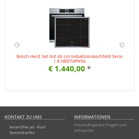
Bosch Herd Set mit 60 cm Induktionskochfeld Serie
| 8 HBD74PN56
€ 1.440,00
*
KONTAKT ZU UNS
INFORMATIONEN
Haushaltsgeräte Fragen und
smartlive.at
- Karl
Antworten
Gererstorfer