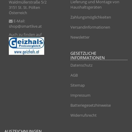
Lieferung und Montage von
Waldmüllerstraße 5/2
Haushaltsgeräten
3151 St. St. Pölten
Österreich
Zahlungsmöglichkeiten
E-Mail:
shop@smartlive.at
Versandinformationen
Auch zu finden auf
Newsletter
GESETZLICHE
INFORMATIONEN
Datenschutz
AGB
Sitemap
Impressum
Batteriegesetzhinweise
Widerrufsrecht
AUSZEICHNUNGEN