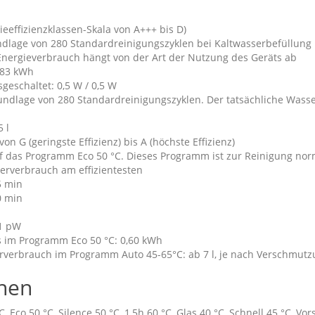
ieeffizienzklassen-Skala von A+++ bis D)
dlage von 280 Standardreinigungszyklen bei Kaltwasserbefüllung
Energieverbrauch hängt von der Art der Nutzung des Geräts ab
,83 kWh
geschaltet: 0,5 W / 0,5 W
rundlage von 280 Standardreinigungszyklen. Der tatsächliche Wass
 l
on G (geringste Effizienz) bis A (höchste Effizienz)
f das Programm Eco 50 °C. Dieses Programm ist zur Reinigung nor
erverbrauch am effizientesten
5 min
0 min
 1 pW
 im Programm Eco 50 °C: 0,60 kWh
verbrauch im Programm Auto 45-65°C: ab 7 l, je nach Verschmutz
nen
 Eco 50 °C, Silence 50 °C, 1,5h 60 °C, Glas 40 °C, Schnell 45 °C, Vo