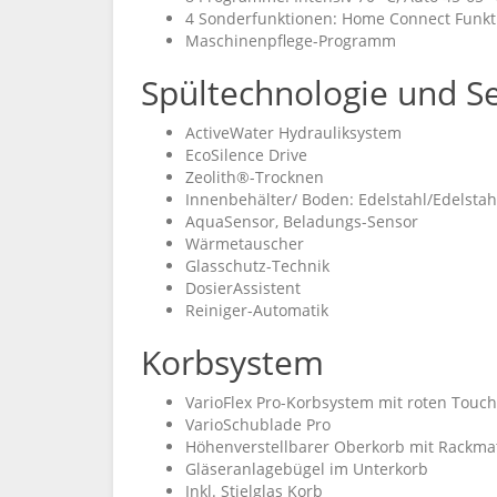
4 Sonderfunktionen: Home Connect Funkti
Maschinenpflege-Programm
Spültechnologie und S
ActiveWater Hydrauliksystem
EcoSilence Drive
Zeolith®-Trocknen
Innenbehälter/ Boden: Edelstahl/Edelstah
AquaSensor, Beladungs-Sensor
Wärmetauscher
Glasschutz-Technik
DosierAssistent
Reiniger-Automatik
Korbsystem
VarioFlex Pro-Korbsystem mit roten Touch
VarioSchublade Pro
Höhenverstellbarer Oberkorb mit Rackmati
Gläseranlagebügel im Unterkorb
Inkl. Stielglas Korb