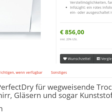
Verstellmöglichkeiten, f
InfoLight: ein rotes Info
ein- oder ausgeschaltet i
€ 856,00
inkl. 20% USt.
Wunschzettel
Vergle
ichtigen, wenn verfügbar
Sonstiges
 PerfectDry für wegweisende Tr
rr, Gläsern und sogar Kunststof
h