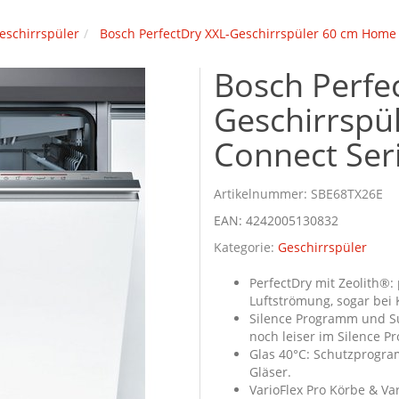
eschirrspüler
Bosch PerfectDry XXL-Geschirrspüler 60 cm Home
Bosch Perfe
Geschirrspü
Connect Ser
Artikelnummer:
SBE68TX26E
EAN:
4242005130832
Kategorie:
Geschirrspüler
PerfectDry mit Zeolith®
Luftströmung, sogar bei 
Silence Programm und Su
noch leiser im Silence 
Glas 40°C: Schutzprogra
Gläser.
VarioFlex Pro Körbe & V