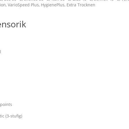
on, VarioSpeed Plus, HygienePlus, Extra Trocknen
ensorik
l
points
c (3-stufig)