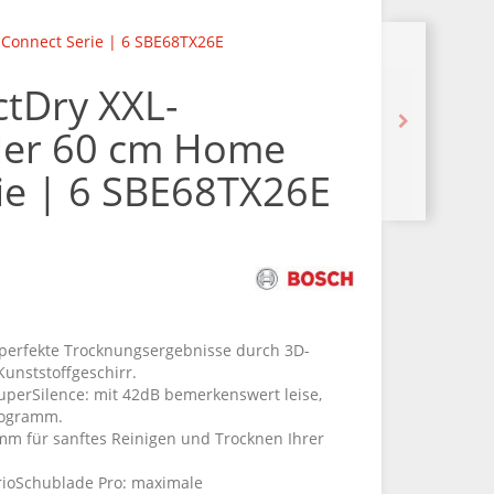
 Connect Serie | 6 SBE68TX26E
ctDry XXL-
ler 60 cm Home
ie | 6 SBE68TX26E
: perfekte Trocknungsergebnisse durch 3D-
Kunststoffgeschirr.
perSilence: mit 42dB bemerkenswert leise,
Programm.
mm für sanftes Reinigen und Trocknen Ihrer
arioSchublade Pro: maximale