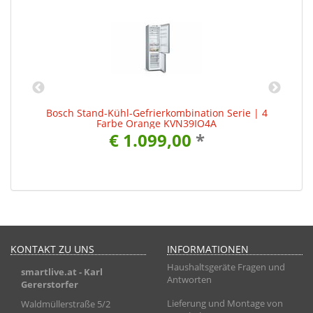
e
Bosch Stand-Kühl-Gefrierkombination Serie | 4
Farbe Orange KVN39IO4A
€ 1.099,00
*
KONTAKT ZU UNS
INFORMATIONEN
Haushaltsgeräte Fragen und
smartlive.at
- Karl
Antworten
Gererstorfer
Lieferung und Montage von
Waldmüllerstraße 5/2