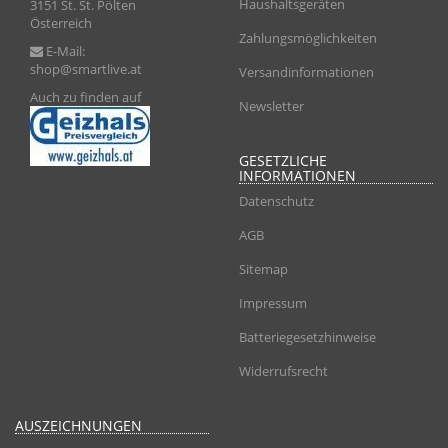
Haushaltsgeräten
3151 St. St. Pölten
Österreich
Zahlungsmöglichkeiten
E-Mail:
shop@smartlive.at
Versandinformationen
Auch zu finden auf
Newsletter
GESETZLICHE
INFORMATIONEN
Datenschutz
AGB
Sitemap
Impressum
Batteriegesetzhinweise
Widerrufsrecht
AUSZEICHNUNGEN