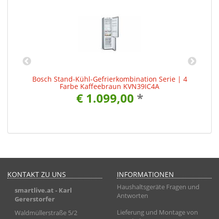
Bosch Stand-Kühl-Gefrierkombination Serie | 4
Farbe Kaffeebraun KVN39IC4A
€ 1.099,00
*
KONTAKT ZU UNS
INFORMATIONEN
Haushaltsgeräte Fragen und
smartlive.at
- Karl
Antworten
Gererstorfer
Lieferung und Montage von
Waldmüllerstraße 5/2