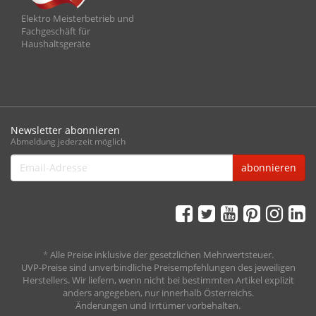
Elektro Meisterbetrieb und
Fachgeschäft für
Haushaltsgeräte
Newsletter abonnieren
Abmeldung jederzeit möglich
Email-
abonnieren
Adresse
*
Alle Preise inklusive der gesetzlichen Mehrwertsteuer.
UVP-Preise sind unverbindliche Preisempfehlungen des jeweiligen
Herstellers. Wir liefern, wenn nicht bei bestimmten Artikel explizit
anders angegeben, nur innerhalb Österreichs.
Änderungen und Irrtümer vorbehalten.