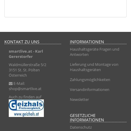
KONTAKT ZU UNS
INFORMATIONEN
Haushaltsgeräte Fragen und
smartlive.at
- Karl
Antworten
Gererstorfer
Lieferung und Montage von
Waldmüllerstraße 5/2
Haushaltsgeräten
3151 St. St. Pölten
Österreich
Zahlungsmöglichkeiten
E-Mail:
shop@smartlive.at
Versandinformationen
Auch zu finden auf
Newsletter
GESETZLICHE
INFORMATIONEN
Datenschutz