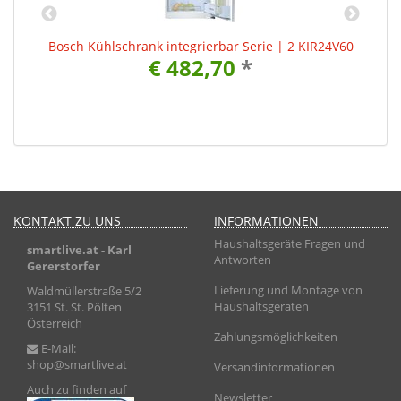
Bosch Kühlschrank integrierbar Serie | 2 KIR24V60
€ 482,70
*
KONTAKT ZU UNS
INFORMATIONEN
Haushaltsgeräte Fragen und
smartlive.at
- Karl
Antworten
Gererstorfer
Lieferung und Montage von
Waldmüllerstraße 5/2
Haushaltsgeräten
3151 St. St. Pölten
Österreich
Zahlungsmöglichkeiten
E-Mail:
shop@smartlive.at
Versandinformationen
Auch zu finden auf
Newsletter