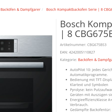
Backöfen & Dampfgarer
Bosch Kompaktbackofen Serie | 8 CBG
Bosch Kompa
| 8 CBG675
Artikelnummer:
CBG675BS3
EAN:
4242005110827
Kategorie:
Backöfen & Dampfg
AutoPilot 10: jedes Geric
Automatikprogramme.
Bedienung mit TFT-Displ
Klartext und Symbolen
Pyrolyse: kein Putzaufwa
Geräten mit Auszügen sin
Energieeffizienzklasse A
Verbrauch.
Gedämpfte Backofentür: 