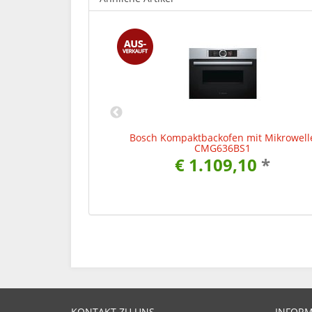
mit Mikrowelle
Bosch Kompaktbackofen mit Mikrowell
0
CMG636BS1
5
*
€ 1.109,10
*
KONTAKT ZU UNS
INFOR