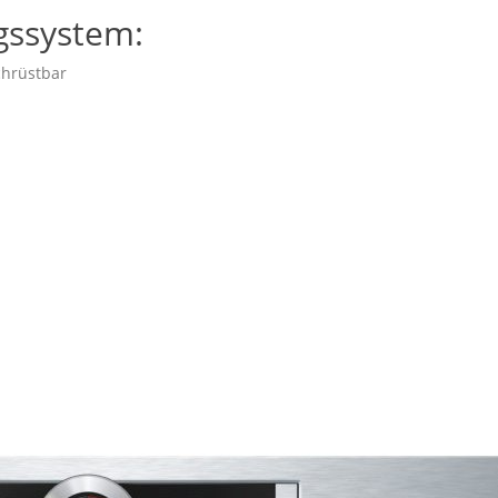
gssystem:
chrüstbar