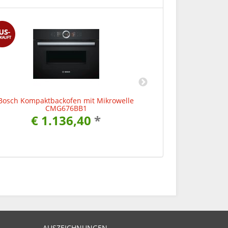
Bosch Kompaktbackofen mit Mikrowelle
Bosch Kompakt
CMG676BB1
€ 1.136,40
*
€ 
AUSZEICHNUNGEN