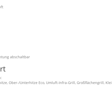
ft
htung abschaltbar
rt
:
itze, Ober-/Unterhitze Eco, Umluft-Infra-Grill, Großflächengrill, Klei