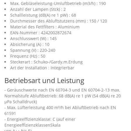
Max. Gebläseleistung-Umluftbetrieb (m3/h) : 190
Anzahl der Lampen (Stck) : 2
Schallleistung (dB(A) re 1 pW) : 68
Durchmesser des Abluftstutzens (mm) : 150 / 120
Material des Fettfilters : Aluminium
EAN-Nummer : 4242002872674
Anschlusswert (W) : 145
Absicherung (A) : 10
Spannung (V) : 220-240
Frequenz (Hz) : 50
Steckerart : Schuko-/Gardy.m.Erdung
Art der Installation : Integrierbar
Betriebsart und Leistung
- Geräuschwerte nach EN 60704-3 und EN 60704-2-13 max.
Normalstufe Abluftbetrieb: 68 dB(A) re 1 pW (54 dB(A) re 20
µPa Schalldruck)
- Max. Lüfterleistung 400 m³/h bei Abluftbetrieb nach EN
61591
- Energieeffizienzklasse: C (auf einer
EnergieeffizienzklassenSkala
von A++ bis E)