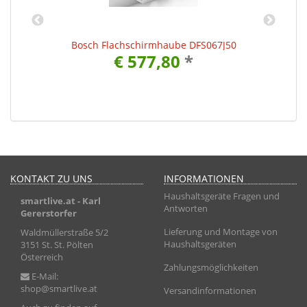
Bosch Flachschirmhaube DFS067J50
€ 577,80
*
KONTAKT ZU UNS
INFORMATIONEN
Haushaltsgeräte Fragen und
smartlive.at
- Karl
Antworten
Gererstorfer
Lieferung und Montage von
Waldmüllerstraße 5/2
Haushaltsgeräten
3151 St. St. Pölten
Österreich
Zahlungsmöglichkeiten
E-Mail:
shop@smartlive.at
Versandinformationen